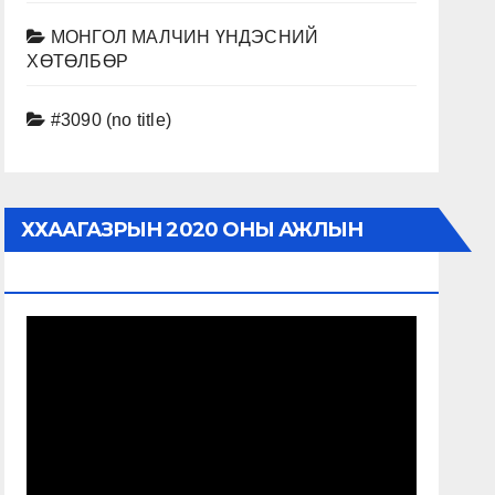
МОНГОЛ МАЛЧИН ҮНДЭСНИЙ
ХӨТӨЛБӨР
#3090 (no title)
ХХААГАЗРЫН 2020 ОНЫ АЖЛЫН
ТАЙЛАН