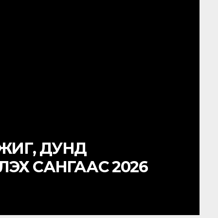
н гүйцэтгэлийг үнэлэх