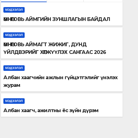
МЭДЭЭЛЭЛ
ӨМНӨГОВЬ АЙМГИЙН ЗУНШЛАГЫН БАЙДАЛ
МЭДЭЭЛЭЛ
ӨМНӨГОВЬ АЙМАГТ ЖИЖИГ, ДУНД
ҮЙЛДВЭРИЙГ ХӨГЖҮҮЛЭХ САНГААС 2026
ОНД ХӨНГӨЛӨЛТТЭЙ ЗЭЭЛ ОЛГОХ ТӨСӨЛ ХҮЛЭЭН
АВЧ ЭХЭЛЛЭЭ.
МЭДЭЭЛЭЛ
Албан хаагчийн ажлын гүйцэтгэлийг үнэлэх
журам
МЭДЭЭЛЭЛ
Албан хаагч, ажилтны ёс 
МЭДЭЭЛЭЛ
Албан хаагч, ажилтны ёс зүйн дүрэм
MAR 31, 2026