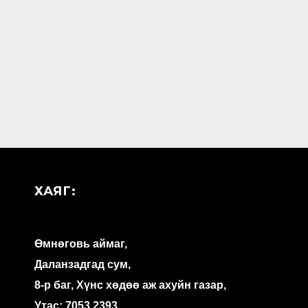
ХАЯГ:
Өмнөговь аймаг,
Даланзадгад сум,
8-р баг, Хүнс хөдөө аж ахуйн газар,
Утас: 7053 2393,