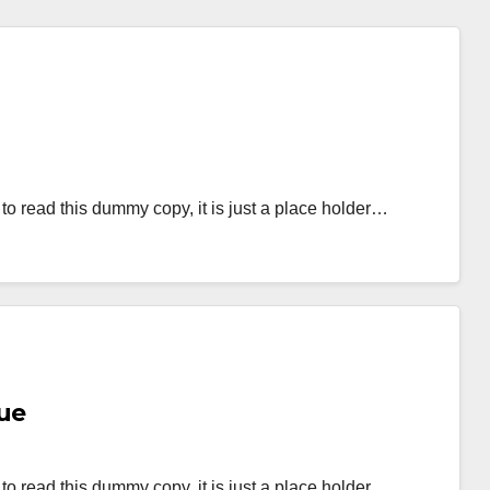
o read this dummy copy, it is just a place holder…
ue
o read this dummy copy, it is just a place holder…