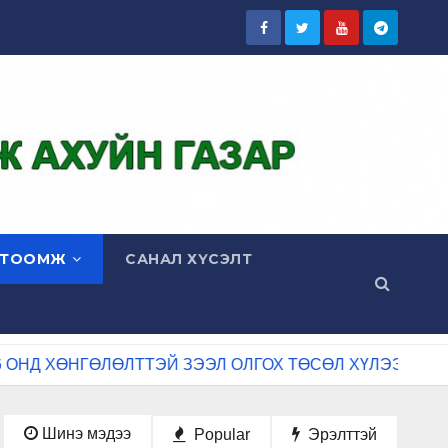
ГТООМЖ
САНАЛ ХҮСЭЛТ
ӨНГӨЛӨЛТТЭЙ ЗЭЭЛ ОЛГОХ ТӨСӨЛ ХҮЛЭЭН АВЧ ЭХЭЛЛ
Шинэ мэдээ
Popular
Эрэлттэй