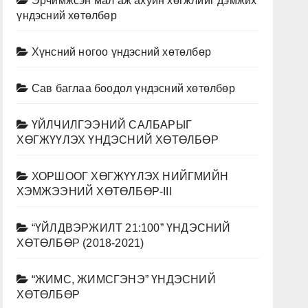
Эрчимжсэн мал аж ахуйн хөгжлийг дэмжих
үндэсний хөтөлбөр
Хүнсний ногоо үндэсний хөтөлбөр
Сав баглаа боодол үндэсний хөтөлбөр
ҮЙЛЧИЛГЭЭНИЙ САЛБАРЫГ
ХӨГЖҮҮЛЭХ ҮНДЭСНИЙ ХӨТӨЛБӨР
ХОРШООГ ХӨГЖҮҮЛЭХ НИЙГМИЙН
ХЭМЖЭЭНИЙ ХӨТӨЛБӨР-III
“ҮЙЛДВЭРЖИЛТ 21:100” ҮНДЭСНИЙ
ХӨТӨЛБӨР (2018-2021)
“ЖИМС, ЖИМСГЭНЭ” ҮНДЭСНИЙ
ХӨТӨЛБӨР