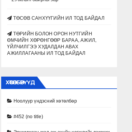
ТӨСӨВ САНХҮҮГИЙН ИЛ ТОД БАЙДАЛ
ТӨРИЙН БОЛОН ОРОН НУТГИЙН
ӨМЧИЙН ХӨРӨНГӨӨР БАРАА, АЖИЛ,
ҮЙЛЧИЛГЭЭ ХУДАЛДАН АВАХ
АЖИЛЛАГААНЫ ИЛ ТОД БАЙДАЛ
ХӨТӨЛБӨРҮҮД
Ноолуур үндэсний хөтөлбөр
#452 (no title)