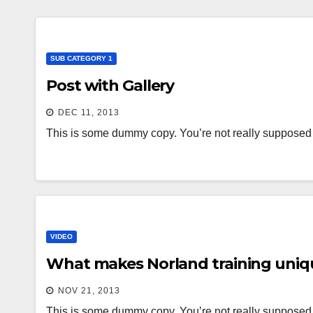
SUB CATEGORY 1
Post with Gallery
DEC 11, 2013
This is some dummy copy. You’re not really supposed t
VIDEO
What makes Norland training uniq
NOV 21, 2013
This is some dummy copy. You’re not really supposed t