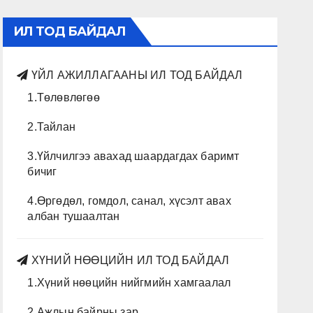
ИЛ ТОД БАЙДАЛ
ҮЙЛ АЖИЛЛАГААНЫ ИЛ ТОД БАЙДАЛ
1.Төлөвлөгөө
2.Тайлан
3.Үйлчилгээ авахад шаардагдах баримт
бичиг
4.Өргөдөл, гомдол, санал, хүсэлт авах
албан тушаалтан
ХҮНИЙ НӨӨЦИЙН ИЛ ТОД БАЙДАЛ
1.Хүний нөөцийн нийгмийн хамгаалал
2.Ажлын байрны зар