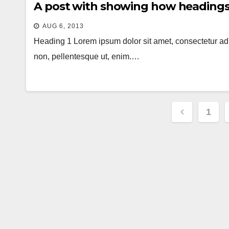
A post with showing how headings 
AUG 6, 2013
Heading 1 Lorem ipsum dolor sit amet, consectetur adipi
non, pellentesque ut, enim.…
Posts
1
navigat