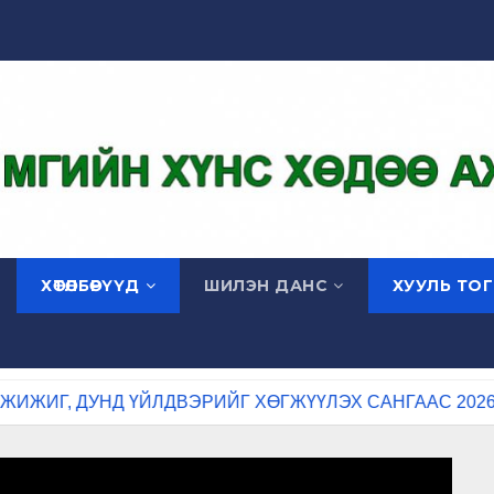
ХӨТӨЛБӨРҮҮД
ШИЛЭН ДАНС
ХУУЛЬ ТО
 ДУНД ҮЙЛДВЭРИЙГ ХӨГЖҮҮЛЭХ САНГААС 2026 ОНД Х