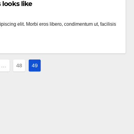
looks like
scing elit. Morbi eros libero, condimentum ut, facilisis
…
48
49
ion