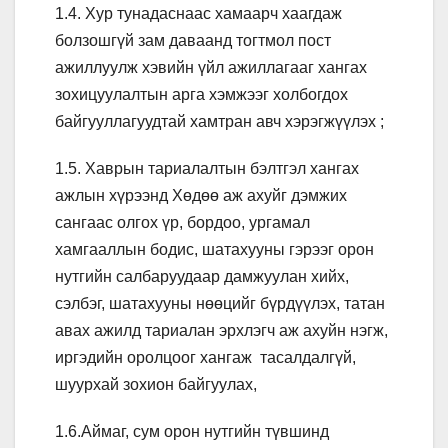
1.4. Хур тунадаснаас хамаарч хаагдаж
болзошгүй зам даваанд тогтмол пост
ажиллуулж хэвийн үйл ажиллагааг хангах
зохицуулалтын арга хэмжээг холбогдох
байгууллагуудтай хамтран авч хэрэгжүүлэх ;
1.5. Хаврын тариалалтын бэлтгэл хангах
ажлын хүрээнд Хөдөө аж ахуйг дэмжих
сангаас олгох үр, бордоо, ургамал
хамгааллын бодис, шатахууны гэрээг орон
нутгийн салбаруудаар дамжуулан хийх,
сэлбэг, шатахууны нөөцийг бүрдүүлэх, татан
авах ажилд тариалан эрхлэгч аж ахуйн нэгж,
иргэдийн оролцоог хангаж тасалдалгүй,
шуурхай зохион байгуулах,
1.6.Аймаг, сум орон нутгийн түвшинд