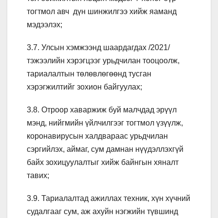
тогтмол авч дүн шинжилгээ хийж яаманд
мэдээлэх;
3.7. Улсын хэмжээнд шаардагдах /2021/
тэжээлийн хэрэгцээг урьдчилан тооцоолж,
тариалалтын төлөвлөгөөнд тусган
хэрэгжилтийг зохион байгуулах;
3.8. Отроор хаваржиж буй малчдад эрүүл
мэнд, нийгмийн үйлчилгээг тогтмол үзүүлж,
коронавирусын халдвараас урьдчилан
сэргийлэх, аймаг, сум дамнан нүүдэллэхгүй
байх зохицуулалтыг хийж байнгын хяналт
тавих;
3.9. Тариалалтад ажиллах техник, хүн хүчний
судалгааг сум, аж ахуйн нэгжийн түвшинд