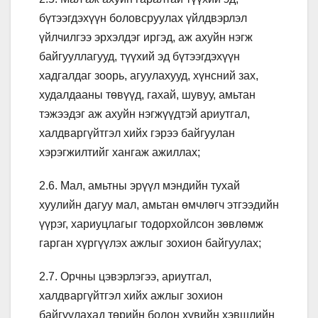
бүтээгдэхүүн боловсруулах үйлдвэрлэл
үйлчилгээ эрхэлдэг иргэд, аж ахуйн нэгж
байгууллагууд, түүхий эд бүтээгдэхүүн
хадгалдаг зоорь, агуулахууд, хүнсний зах,
худалдааны төвүүд, гахай, шувуу, амьтан
тэжээдэг аж ахуйн нэгжүүдтэй ариутгал,
халдваргүйтгэл хийх гэрээ байгуулан
хэрэгжилтийг хангаж ажиллах;
2.6. Мал, амьтны эрүүл мэндийн тухай
хуулийн дагуу мал, амьтан өмчлөгч этгээдийн
үүрэг, хариуцлагыг тодорхойлсон зөвлөмж
гарган хүргүүлэх ажлыг зохион байгуулах;
2.7. Орчны цэвэрлэгээ, ариутгал,
халдваргүйтгэл хийх ажлыг зохион
байгуулахад төрийн болон хувийн хэвшлийн