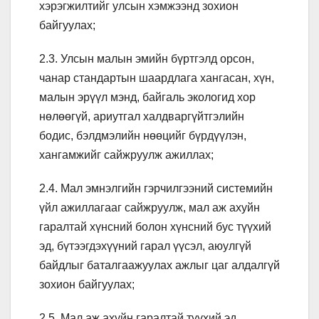
хэрэгжилтийг улсын хэмжээнд зохион
байгуулах;
2.3. Улсын малын эмийн бүртгэлд орсон,
чанар стандартын шаардлага хангасан, хүн,
малын эрүүл мэнд, байгаль экологид хор
нөлөөгүй, ариутгал халдваргүйтгэлийн
бодис, бэлдмэлийн нөөцийг бүрдүүлэн,
хангамжийг сайжруулж ажиллах;
2.4. Мал эмнэлгийн гэрчилгээний системийн
үйл ажиллагааг сайжруулж, мал аж ахуйн
гаралтай хүнсний болон хүнсний бус түүхий
эд, бүтээгдэхүүний гарал үүсэл, аюулгүй
байдлыг баталгаажуулах ажлыг цаг алдалгүй
зохион байгуулах;
2.5. Мал аж ахуйн гаралтай түүхий эд,