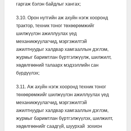
гаргаж бэлэн байдлыг хангах;
3.10. Орон нутгийн аж ахуйн нэгж хооронд
трактор, техник тоног төхөөрөмжийг
шилжүүлэн ажиллуулах үед
механикжуулагчид, мэргэжилтэй
ажилтнуудыг халдвар хамгааллын дэглэм,
журмыг баримтлан бүртгэлжүүлж, шилжилт,
хөдөлгөөний талаарх мэдээллийн сан
бүрдүүлэх;
3.11. Аж ахуйн нэгж хооронд техник тоног
төхөөрөмжийг шилжүүлэн ажиллуулах үед
механикжуулагчид, мэргэжилтэй
ажилтнуудыг халдвар хамгааллын дэглэм,
журмыг баримтлан бүртгэлжүүлэх, шилжилт,
хөдөлгөөнийг саадгүй, шуурхай зохион