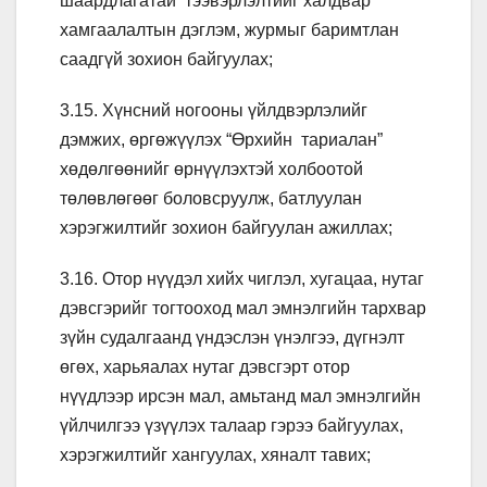
шаардлагатай тээвэрлэлтийг халдвар
хамгаалалтын дэглэм, журмыг баримтлан
саадгүй зохион байгуулах;
3.15. Хүнсний ногооны үйлдвэрлэлийг
дэмжих, өргөжүүлэх “Өрхийн тариалан”
хөдөлгөөнийг өрнүүлэхтэй холбоотой
төлөвлөгөөг боловсруулж, батлуулан
хэрэгжилтийг зохион байгуулан ажиллах;
3.16. Отор нүүдэл хийх чиглэл, хугацаа, нутаг
дэвсгэрийг тогтооход мал эмнэлгийн тархвар
зүйн судалгаанд үндэслэн үнэлгээ, дүгнэлт
өгөх, харьяалах нутаг дэвсгэрт отор
нүүдлээр ирсэн мал, амьтанд мал эмнэлгийн
үйлчилгээ үзүүлэх талаар гэрээ байгуулах,
хэрэгжилтийг хангуулах, хяналт тавих;