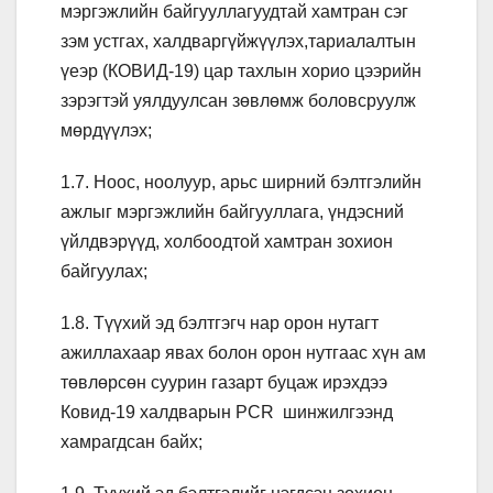
мэргэжлийн байгууллагуудтай хамтран сэг
зэм устгах, халдваргүйжүүлэх,тариалалтын
үеэр (КОВИД-19) цар тахлын хорио цээрийн
зэрэгтэй уялдуулсан зөвлөмж боловсруулж
мөрдүүлэх;
1.7. Ноос, ноолуур, арьс ширний бэлтгэлийн
ажлыг мэргэжлийн байгууллага, үндэсний
үйлдвэрүүд, холбоодтой хамтран зохион
байгуулах;
1.8. Түүхий эд бэлтгэгч нар орон нутагт
ажиллахаар явах болон орон нутгаас хүн ам
төвлөрсөн суурин газарт буцаж ирэхдээ
Ковид-19 халдварын PCR шинжилгээнд
хамрагдсан байх;