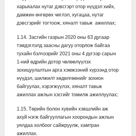
харьяалах нутаг дэвсгэрт отор нүүдэл хийх,
дамжин өнгөрөх чиглэл, хугацаа, нутаг
дэвсгэрийг тогтоож, хяналт тавьж ажиллах;
1.14. Засгийн газрын 2020 оны 63 дугаар
тэмдэглэлд заасны дагуу оторлож байгаа
тухайн бэлчээрийг 2021 оны 4 дүгээр сарын
1-ний өдрийн дотор чөлөөлүүлэх
зохицуулалтын арга хэмжээний хүрээнд отор
нүүдэл, шилжилт хөдөлгөөнийг зохион
байгуулах, хэрэгжүүлэх, хяналт тавьж
ажиллах ажлын хэсгийг томилж ажиллуулах;
1.15. Төрийн болон хувийн хэвшлийн аж
ахуй нэгж байгууллагын хоорондын ажлын
уялдаа холбоог сайжруулж, хамтран
ажиллах.