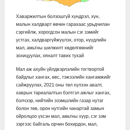
Хаваржилтын болзошгүй хүндрэл, хүн,
малын халдварт өвчин гарахаас урьдчилан
сэргийлж, хорогдсон малын сэг зэмийг
устгах, халдваргүйжүүлэх, отор, нүүдлийн
мал, амьтны шилжилт хөдөлгөөнийг
зохицуулах, хяналт тавих тухай
Мал аж ахуйн үйлдвэрлэлийн тогтвортой
байдлыг хангах, өвс, тэжээлийн хангамжийг
сайжруулах, 2021 оны төл хүлээн авалт,
хаврын тариалалтын бэлтгэл ажлыг хангах,
бэлчээр, нийтийн эзэмшлийн газар нутаг
болон төв, орон нутгийн чанартай замын
ойролцоо үхсэн мал, амьтны хүүр, сэг зэм
зэргээс байгаль орчин бохирдон, мал,