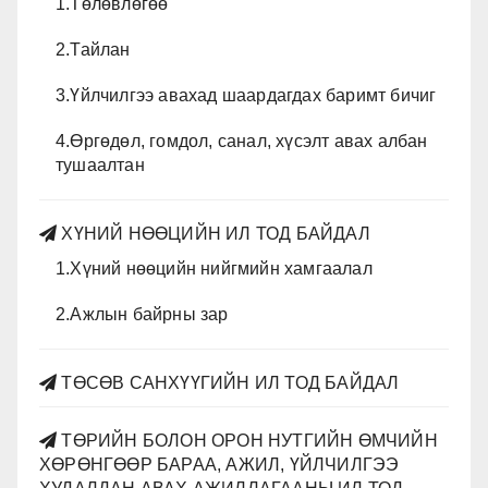
1.Төлөвлөгөө
2.Тайлан
3.Үйлчилгээ авахад шаардагдах баримт бичиг
4.Өргөдөл, гомдол, санал, хүсэлт авах албан
тушаалтан
ХҮНИЙ НӨӨЦИЙН ИЛ ТОД БАЙДАЛ
1.Хүний нөөцийн нийгмийн хамгаалал
2.Ажлын байрны зар
ТӨСӨВ САНХҮҮГИЙН ИЛ ТОД БАЙДАЛ
ТӨРИЙН БОЛОН ОРОН НУТГИЙН ӨМЧИЙН
ХӨРӨНГӨӨР БАРАА, АЖИЛ, ҮЙЛЧИЛГЭЭ