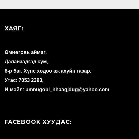
ХАЯГ:
Өмнөговь аймаг,
Даланзадгад сум,
8-р баг, Хүнс хөдөө аж ахуйн газар,
Утас: 7053 2393,
И-мэйл: umnugobi_hhaagjdug@yahoo.com
FACEBOOK ХУУДАС: