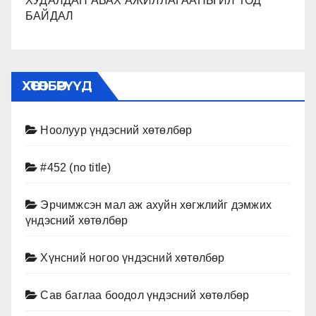
ХУДАЛДАН АВАХ АЖИЛЛАГААНЫ ИЛ ТОД
БАЙДАЛ
ХӨТӨЛБӨРҮҮД
Ноолуур үндэсний хөтөлбөр
#452 (no title)
Эрчимжсэн мал аж ахуйн хөгжлийг дэмжих
үндэсний хөтөлбөр
Хүнсний ногоо үндэсний хөтөлбөр
Сав баглаа боодол үндэсний хөтөлбөр