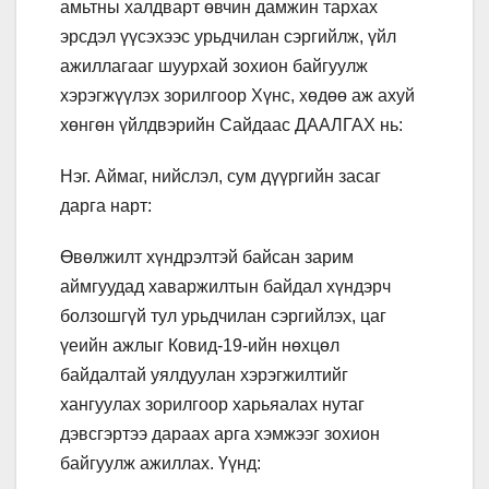
амьтны халдварт өвчин дамжин тархах
эрсдэл үүсэхээс урьдчилан сэргийлж, үйл
ажиллагааг шуурхай зохион байгуулж
хэрэгжүүлэх зорилгоор Хүнс, хөдөө аж ахуй
хөнгөн үйлдвэрийн Сайдаас ДААЛГАХ нь:
Нэг. Аймаг, нийслэл, сум дүүргийн засаг
дарга нарт:
Өвөлжилт хүндрэлтэй байсан зарим
аймгуудад хаваржилтын байдал хүндэрч
болзошгүй тул урьдчилан сэргийлэх, цаг
үеийн ажлыг Ковид-19-ийн нөхцөл
байдалтай уялдуулан хэрэгжилтийг
хангуулах зорилгоор харьяалах нутаг
дэвсгэртээ дараах арга хэмжээг зохион
байгуулж ажиллах. Үүнд: