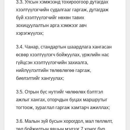
3.3. Улсын хэмжээнд тохироогоор дутагдах
хээлтүүлэгчийн судалгааг гаргаж, дутагдаж
буй хээлтүүлэгчийг нөхөн тавих
зохицуулалтын арга хэмжээг авч
хэрэгжүүлэх;
3.4. Чанар, стандартын шаардлага хангасан
өсвөр хээлтүүлэгч бойжуулах, үржлийн нас
гүйцсэн хээлтүүлэгчийн захиалга,
нийлүүлэлтийн төлөвлөгөө гаргаж,
биелэлтийг хангуулах;
3.5. Отрын бүс нутгийг чөлөөлөх бэлтгэл
ажлыг хангах, оторчдын буцах маршрутыг
тогтоож, зураглал гаргаж хамтарч ажиллах;
3.6. Малын зүй бусын хорогдол, мал төллөлт,
төл бойжилтын явцын мэдээг 7 хоног бүр