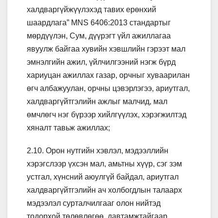
халдваргүйжүүлэхэд тавих ерөнхий
шаардлага” MNS 6406:2013 стандартыг
мөрдүүлэн, Сум, дүүрэгт үйл ажиллагаа
явуулж байгаа хувийн хэвшлийн гэрээт мал
эмнэлгийн ажил, үйлчилгээний нэгж бүрд
хариуцан ажиллах газар, орчныг хуваарилан
өгч албажуулан, орчны цэвэрлэгээ, ариутгал,
халдваргүйтгэлийн ажлыг малчид, мал
өмчлөгч нэг бүрээр хийлгүүлэх, хэрэгжилтэд
хяналт тавьж ажиллах;
2.10. Орон нутгийн хэвлэл, мэдээллийн
хэрэгслээр үхсэн мал, амьтны хүүр, сэг зэм
устгал, хүнсний аюулгүй байдал, ариутгал
халдваргүйтгэлийн ач холбогдлын талаарх
мэдээлэл сурталчилгааг олон нийтэд
тодорхой төлөвлөгөө, давтамжтайгаар