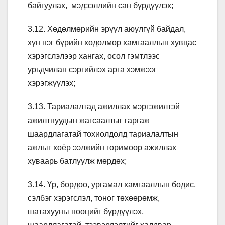
байгуулах, мэдээллийн сан бүрдүүлэх;
3.12. Хөдөлмөрийн эрүүл аюулгүй байдал,
хүн нэг бүрийн хөдөлмөр хамгааллын хувцас
хэрэгслэлээр хангах, осол гэмтлээс
урьдчилан сэргийлэх арга хэмжээг
хэрэгжүүлэх;
3.13. Тариалалтад ажиллах мэргэжилтэй
ажилтнуудын жагсаалтыг гаргаж
шаардлагатай тохиолдолд тариалалтын
ажлыг хоёр ээлжийн горимоор ажиллах
хуваарь батлуулж мөрдөх;
3.14. Үр, бордоо, ургамал хамгааллын бодис,
сэлбэг хэрэгслэл, тоног төхөөрөмж,
шатахууны нөөцийг бүрдүүлэх,