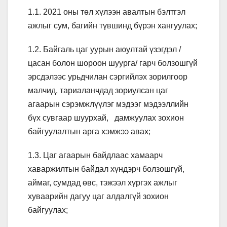
1.1. 2021 оны төл хүлээн авалтын бэлтгэл
ажлыг сум, багийн түвшинд бүрэн хангуулах;
1.2. Байгаль цаг уурын аюултай үзэгдэл /
цасан болон шороон шуурга/ гарч болзошгүй
эрсдэлээс урьдчилан сэргийлэх зорилгоор
малчид, тариаланчдад зориулсан цаг
агаарын сэрэмжлүүлэг мэдээг мэдээллийн
бүх сувгаар шуурхай, дамжуулах зохион
байгуулалтын арга хэмжээ авах;
1.3. Цаг агаарын байдлаас хамаарч
хаваржилтын байдал хүндэрч болзошгүй,
аймаг, сумдад өвс, тэжээл хүргэх ажлыг
хуваарийн дагуу цаг алдалгүй зохион
байгуулах;