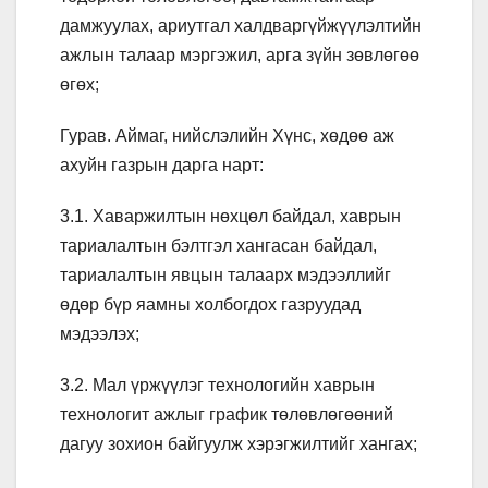
дамжуулах, ариутгал халдваргүйжүүлэлтийн
ажлын талаар мэргэжил, арга зүйн зөвлөгөө
өгөх;
Гурав. Аймаг, нийслэлийн Хүнс, хөдөө аж
ахуйн газрын дарга нарт:
3.1. Хаваржилтын нөхцөл байдал, хаврын
тариалалтын бэлтгэл хангасан байдал,
тариалалтын явцын талаарх мэдээллийг
өдөр бүр яамны холбогдох газруудад
мэдээлэх;
3.2. Мал үржүүлэг технологийн хаврын
технологит ажлыг график төлөвлөгөөний
дагуу зохион байгуулж хэрэгжилтийг хангах;