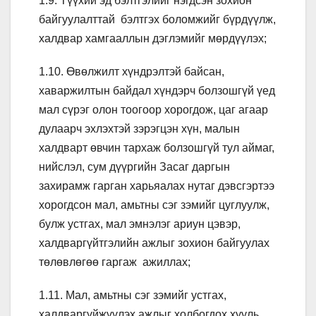
1.9. Түүхий эд бэлтгэлийг нэгдсэн зохион
байгуулалттай бэлтгэх боломжийг бүрдүүлж,
халдвар хамгааллын дэглэмийг мөрдүүлэх;
1.10. Өвөлжилт хүндрэлтэй байсан,
хаваржилтын байдал хүндэрч болзошгүй үед
мал сүрэг олон тоогоор хорогдож, цаг агаар
дулаарч эхлэхтэй зэрэгцэн хүн, малын
халдварт өвчин тархаж болзошгүй тул аймаг,
нийслэл, сум дүүргийн Засаг даргын
захирамж гарган харьяалах нутаг дэвсгэртээ
хорогдсон мал, амьтны сэг зэмийг цуглуулж,
булж устгах, мал эмнэлэг ариун цэвэр,
халдваргүйтгэлийн ажлыг зохион байгуулах
төлөвлөгөө гаргаж ажиллах;
1.11. Мал, амьтны сэг зэмийг устгах,
халдваргүйжүүлэх ажлыг холбогдох хууль