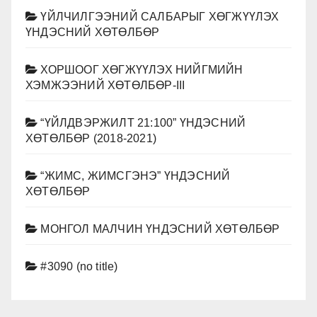
ҮЙЛЧИЛГЭЭНИЙ САЛБАРЫГ ХӨГЖҮҮЛЭХ
ҮНДЭСНИЙ ХӨТӨЛБӨР
ХОРШООГ ХӨГЖҮҮЛЭХ НИЙГМИЙН
ХЭМЖЭЭНИЙ ХӨТӨЛБӨР-III
“ҮЙЛДВЭРЖИЛТ 21:100” ҮНДЭСНИЙ
ХӨТӨЛБӨР (2018-2021)
“ЖИМС, ЖИМСГЭНЭ” ҮНДЭСНИЙ
ХӨТӨЛБӨР
МОНГОЛ МАЛЧИН ҮНДЭСНИЙ ХӨТӨЛБӨР
#3090 (no title)