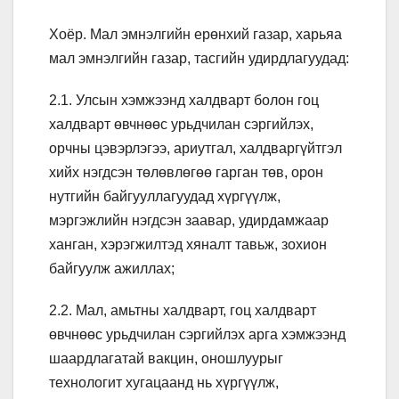
Хоёр. Мал эмнэлгийн ерөнхий газар, харьяа
мал эмнэлгийн газар, тасгийн удирдлагуудад:
2.1. Улсын хэмжээнд халдварт болон гоц
халдварт өвчнөөс урьдчилан сэргийлэх,
орчны цэвэрлэгээ, ариутгал, халдваргүйтгэл
хийх нэгдсэн төлөвлөгөө гарган төв, орон
нутгийн байгууллагуудад хүргүүлж,
мэргэжлийн нэгдсэн заавар, удирдамжаар
ханган, хэрэгжилтэд хяналт тавьж, зохион
байгуулж ажиллах;
2.2. Мал, амьтны халдварт, гоц халдварт
өвчнөөс урьдчилан сэргийлэх арга хэмжээнд
шаардлагатай вакцин, оношлуурыг
технологит хугацаанд нь хүргүүлж,