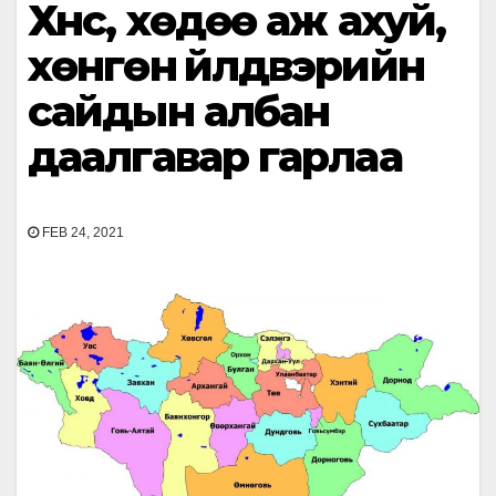
Хүнс, хөдөө аж ахуй,
хөнгөн үйлдвэрийн
сайдын албан
даалгавар гарлаа
FEB 24, 2021