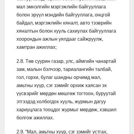
мал эмнэлгийн мэргэжлийн байгууллага
болон эрүүл мэндийн байгууллага, онцгой
байдал, мэргэжлийн хяналт, авто тээврийн
хяналтын болон хууль сахиулах байгууллага
хоорондын ажлын уялдааг сайжруулж,
хамтран ажиллах;
2.8. Төв суурин газар, улс, аймгийн чанартай
зам, малын бэлчээр, тариалангийн талбай,
гол, горхи, булаг шандны орчимд мал,
амьтны хүүр, сэг зэмийг орхиж хаясан эх
үүсвэрийг мөрдөн мөшгөж тогтоон, буруутай
этгээдэд холбогдох хууль, журмын дагуу
хариуцлага тооцдог журмыг мөрдөж, хэвшил
болгож ажиллах.
2.9. “Мал, амьтны хүүр, сэг зэмийг устгах,