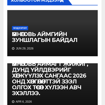
ХОЛБООТОЙ МЭДЭЭНҮҮД
МЭДЭЭЛЭЛ
ӨМНӨГОВЬ АЙМГИЙН
ЗУНШЛАГЫН БАЙДАЛ
JUN 29, 2026
МЭДЭЭЛЭЛ
ӨМНӨГОВЬ АЙМАГТ ЖИЖИГ,
ДУНД ҮЙЛДВЭРИЙГ
ХӨГЖҮҮЛЭХ САНГААС 2026
ОНД ХӨНГӨЛӨЛТТЭЙ ЗЭЭЛ
ОЛГОХ ТӨСӨЛ ХҮЛЭЭН АВЧ
ЭХЭЛЛЭЭ.
APR 6, 2026