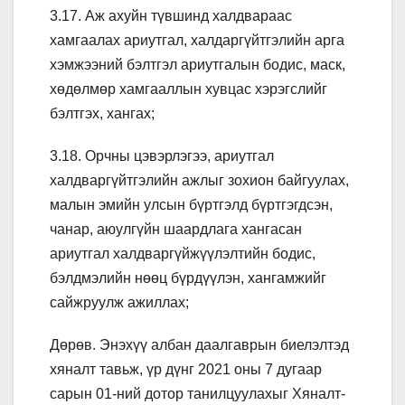
3.17. Аж ахуйн түвшинд халдвараас
хамгаалах ариутгал, халдаргүйтгэлийн арга
хэмжээний бэлтгэл ариутгалын бодис, маск,
хөдөлмөр хамгааллын хувцас хэрэгслийг
бэлтгэх, хангах;
3.18. Орчны цэвэрлэгээ, ариутгал
халдваргүйтгэлийн ажлыг зохион байгуулах,
малын эмийн улсын бүртгэлд бүртгэгдсэн,
чанар, аюулгүйн шаардлага хангасан
ариутгал халдваргүйжүүлэлтийн бодис,
бэлдмэлийн нөөц бүрдүүлэн, хангамжийг
сайжруулж ажиллах;
Дөрөв. Энэхүү албан даалгаврын биелэлтэд
хяналт тавьж, үр дүнг 2021 оны 7 дугаар
сарын 01-ний дотор танилцуулахыг Хяналт-