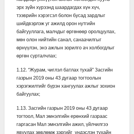
эрх зүйн хүрээнд шаардагдах хүн хүч,
тээврийн хэрэгсэл болон бусад зардлыг
шийдвэрлэж уг ажилд орон нутгийн
байгууллага, малчдыг өргөнөөр оролцуулах,
мөн олон нийтийн санал, санаачилгыг
өрнүүлэн, энэ ажлын зорилго ач холбогдлыг
өргөн сурталчлах;
1.12. “Журам, чиглэл батлах тухай” Засгийн
газрын 2019 оны 43 дугаар тогтоолын
хэрэгжилтийг бүрэн хангуулах ажлыг зохион
байгуулах;
1.13. Засгийн газрын 2019 оны 43 дугаар
тогтоол, Мал эмнэлгийн ерөнхий газраас
гаргасан Мал эмнэлгийн ажил, үйлчилгээ
явуулах зөвлөмж зэргийг үндэслэн тухайн