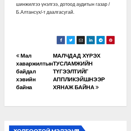
шинжилгээ үнэлгээ, дотоод аудитын газар /
Б.Алтансүх/-т даалгасугай.
Post
Мал
МАЛЧДАД ХҮРЭХ
хаваржилтын
ТУСЛАМЖИЙН
navigation
байдал
ТҮГЭЭЛТИЙГ
хэвийн
АППЛИКЭЙШНЭЭР
байна
ХЯНАЖ БАЙНА