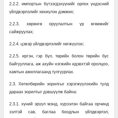
2.2.2. импортын бүтээгдэхүүнийг орлох үндэсний
үйлдвэрлэлийг хөхиүлэн дэмжих;
2.2.3. хөрөнгө оруулалтын үр өгөөжийг
сайжруулах;
2.2.4. цэвэр үйлдвэрлэлийг хөгжүүлэх;
2.2.5. иргэн, гэр бүл, төрийн болон төрийн бус
байгууллага, аж ахуйн нэгжийн идэвхтэй оролцоо,
хамтын ажиллагаанд тулгуурлах.
2.3. Хөтөлбөрийн зорилгыг хэрэгжүүлэхийн тулд
дараах зорилтыг дэвшүүлж байна:
2.3.1. хүний эрүүл мэнд, хүрээлэн байгаа орчинд
ээлтэй сав, баглаа боодлын үйлдвэрлэл,