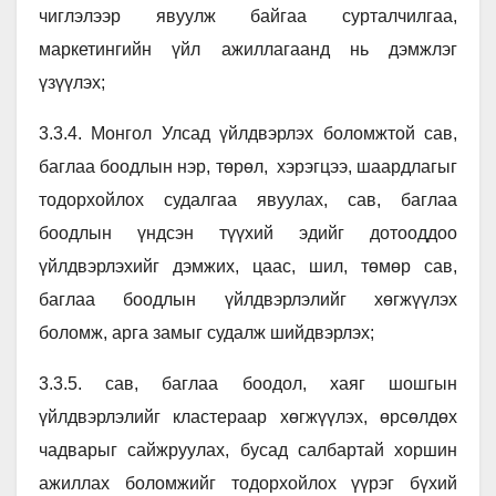
чиглэлээр явуулж байгаа сурталчилгаа,
маркетингийн үйл ажиллагаанд нь дэмжлэг
үзүүлэх;
3.3.4. Монгол Улсад үйлдвэрлэх боломжтой сав,
баглаа боодлын нэр, төрөл, хэрэгцээ, шаардлагыг
тодорхойлох судалгаа явуулах, сав, баглаа
боодлын үндсэн түүхий эдийг дотооддоо
үйлдвэрлэхийг дэмжих, цаас, шил, төмөр сав,
баглаа боодлын үйлдвэрлэлийг хөгжүүлэх
боломж, арга замыг судалж шийдвэрлэх;
3.3.5. сав, баглаа боодол, хаяг шошгын
үйлдвэрлэлийг кластераар хөгжүүлэх, өрсөлдөх
чадварыг сайжруулах, бусад салбартай хоршин
ажиллах боломжийг тодорхойлох үүрэг бүхий