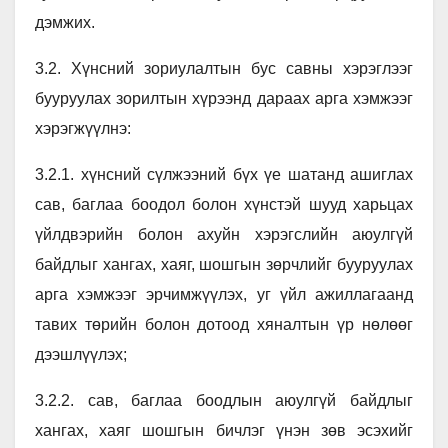
дэмжих.
3.2. Хүнсний зориулалтын бус савны хэрэглээг
бууруулах зорилтын хүрээнд дараах арга хэмжээг
хэрэгжүүлнэ:
3.2.1. хүнсний сүлжээний бүх үе шатанд ашиглах
сав, баглаа боодол болон хүнстэй шууд харьцах
үйлдвэрийн болон ахуйн хэрэгслийн аюулгүй
байдлыг хангах, хаяг, шошгын зөрчлийг бууруулах
арга хэмжээг эрчимжүүлэх, уг үйл ажиллагаанд
тавих төрийн болон дотоод хяналтын үр нөлөөг
дээшлүүлэх;
3.2.2. сав, баглаа боодлын аюулгүй байдлыг
хангах, хаяг шошгын бичлэг үнэн зөв эсэхийг