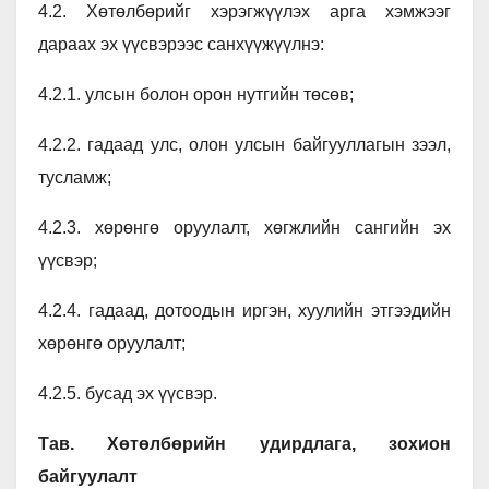
4.2. Хөтөлбөрийг хэрэгжүүлэх арга хэмжээг
дараах эх үүсвэрээс санхүүжүүлнэ:
4.2.1. улсын болон орон нутгийн төсөв;
4.2.2. гадаад улс, олон улсын байгууллагын зээл,
тусламж;
4.2.3. хөрөнгө оруулалт, хөгжлийн сангийн эх
үүсвэр;
4.2.4. гадаад, дотоодын иргэн, хуулийн этгээдийн
хөрөнгө оруулалт;
4.2.5. бусад эх үүсвэр.
Тав. Хөтөлбөрийн удирдлага, зохион
байгуулалт