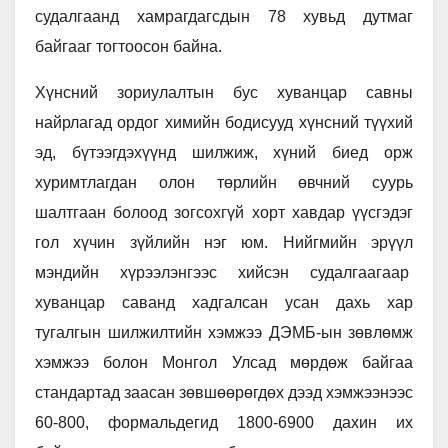
судалгаанд хамрагдагсдын 78 хувьд дутмаг
байгааг тогтоосон байна.
Хүнсний зориулалтын бус хуванцар савны
найрлагад ордог химийн бодисууд хүнсний түүхий
эд, бүтээгдэхүүнд шилжиж, хүний биед орж
хуримтлагдан олон төрлийн өвчний суурь
шалтгаан болоод зогсохгүй хорт хавдар үүсгэдэг
гол хүчин зүйлийн нэг юм. Нийгмийн эрүүл
мэндийн хүрээлэнгээс хийсэн судалгаагаар
хуванцар саванд хадгалсан усан дахь хар
тугалгын шилжилтийн хэмжээ ДЭМБ-ын зөвлөмж
хэмжээ болон Монгол Улсад мөрдөж байгаа
стандартад заасан зөвшөөрөгдөх дээд хэмжээнээс
60-800, формальдегид 1800-6900 дахин их