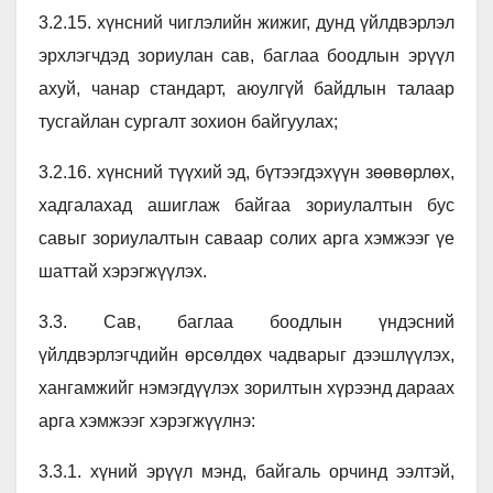
3.2.15. хүнсний чиглэлийн жижиг, дунд үйлдвэрлэл
эрхлэгчдэд зориулан сав, баглаа боодлын эрүүл
ахуй, чанар стандарт, аюулгүй байдлын талаар
тусгайлан сургалт зохион байгуулах;
3.2.16. хүнсний түүхий эд, бүтээгдэхүүн зөөвөрлөх,
хадгалахад ашиглаж байгаа зориулалтын бус
савыг зориулалтын саваар солих арга хэмжээг үе
шаттай хэрэгжүүлэх.
3.3. Сав, баглаа боодлын үндэсний
үйлдвэрлэгчдийн өрсөлдөх чадварыг дээшлүүлэх,
хангамжийг нэмэгдүүлэх зорилтын хүрээнд дараах
арга хэмжээг хэрэгжүүлнэ:
3.3.1. хүний эрүүл мэнд, байгаль орчинд ээлтэй,