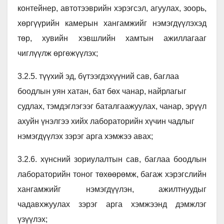
контейнер, автотээврийн хэрэгсэл, агуулах, зоорь,
хөргүүрийн камерын хангамжийг нэмэгдүүлэхэд
төр, хувийн хэвшлийн хамтын ажиллагааг
чиглүүлж өргөжүүлэх;
3.2.5. түүхий эд, бүтээгдэхүүний сав, баглаа
боодлын уян хатан, бат бөх чанар, найрлагыг
судлах, тэмдэглэгээг баталгаажуулах, чанар, эрүүл
ахуйн үнэлгээ хийх лабораторийн хүчин чадлыг
нэмэгдүүлэх зэрэг арга хэмжээ авах;
3.2.6. хүнсний зориулалтын сав, баглаа боодлын
лабораторийн тоног төхөөрөмж, багаж хэрэгслийн
хангамжийг нэмэгдүүлэн, ажилтнуудыг
чадавхжуулах зэрэг арга хэмжээнд дэмжлэг
үзүүлэх;