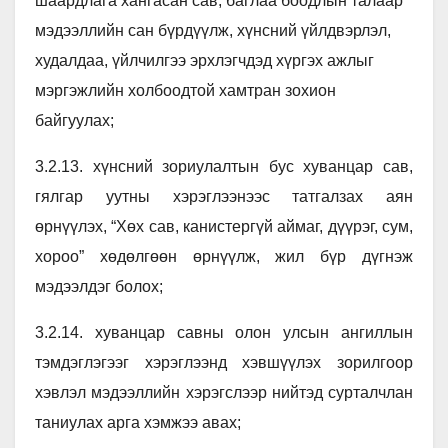
шаардлага хангасан сав, баглаа боодлын талаар
мэдээллийн сан бүрдүүлж, хүнсний үйлдвэрлэл,
худалдаа, үйлчилгээ эрхлэгчдэд хүргэх ажлыг
мэргэжлийн холбоодтой хамтран зохион
байгуулах;
3.2.13. хүнсний зориулалтын бус хуванцар сав,
гялгар уутны хэрэглээнээс татгалзах аян
өрнүүлэх, “Хөх сав, канистергүй аймаг, дүүрэг, сум,
хороо” хөдөлгөөн өрнүүлж, жил бүр дүгнэж
мэдээлдэг болох;
3.2.14. хуванцар савны олон улсын ангиллын
тэмдэглэгээг хэрэглээнд хэвшүүлэх зорилгоор
хэвлэл мэдээллийн хэрэгслээр нийтэд сурталчлан
таниулах арга хэмжээ авах;