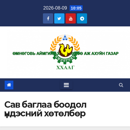
Skip
2026-08-09
10:05
to
content
Сав баглаа боодол
үндэсний хөтөлбөр