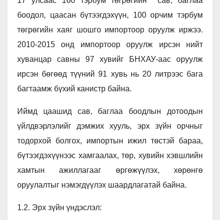
17 улсаас 160 тэрбум төгрөгийн сав, баглаа
боодол, цаасан бүтээгдэхүүн, 100 орчим тэрбум
төгрөгийн хаяг шошго импортоор оруулж иржээ.
2010-2015 онд импортоор оруулж ирсэн нийт
хуванцар савны 97 хувийг БНХАУ-аас оруулж
ирсэн бөгөөд түүний 91 хувь нь 20 литрээс бага
багтаамж бүхий канистр байна.
Иймд цаашид сав, баглаа боодлын дотоодын
үйлдвэрлэлийг дэмжих хууль, эрх зүйн орчныг
тодорхой болгох, импортын ижил төстэй бараа,
бүтээгдэхүүнээс хамгаалах, төр, хувийн хэвшлийн
хамтын ажиллагааг өргөжүүлэх, хөрөнгө
оруулалтыг нэмэгдүүлэх шаардлагатай байна.
1.2. Эрх зүйн үндэслэл: