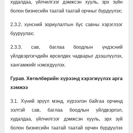
худалдаа, үйлчилгээг дэмжсэн хууль, эрх зүйн
болон бизнесийн таатай таатай орчныг бүрдүүлэх;
2.3.2. хүнсний зориулалтын бус савны хэрэглээг
бууруулах;
2.3.3. сав, баглаа боодлын үндэсний
үйлдвэрлэгчдийн өрсөлдөх чадварыг дээшлүүлэх,
хангамжийг нэмэгдүүлэх.
Гурав. Хөтөлбөрийн хүрээнд хэрэгжүүлэх арга
хэмжээ
3.1. Хүний эрүүл мэнд, хүрээлэн байгаа орчинд
ээлтэй сав, баглаа боодлын үйлдвэрлэл,
худалдаа, үйлчилгээг дэмжсэн хууль, эрх зүй
болон бизнесийн таатай таатай орчин бүрдүүлэх