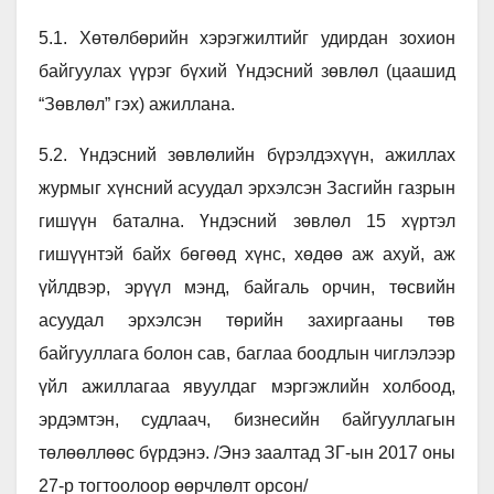
5.1. Хөтөлбөрийн хэрэгжилтийг удирдан зохион
байгуулах үүрэг бүхий Үндэсний зөвлөл (цаашид
“Зөвлөл” гэх) ажиллана.
5.2. Үндэсний зөвлөлийн бүрэлдэхүүн, ажиллах
журмыг хүнсний асуудал эрхэлсэн Засгийн газрын
гишүүн батална. Үндэсний зөвлөл 15 хүртэл
гишүүнтэй байх бөгөөд хүнс, хөдөө аж ахуй, аж
үйлдвэр, эрүүл мэнд, байгаль орчин, төсвийн
асуудал эрхэлсэн төрийн захиргааны төв
байгууллага болон сав, баглаа боодлын чиглэлээр
үйл ажиллагаа явуулдаг мэргэжлийн холбоод,
эрдэмтэн, судлаач, бизнесийн байгууллагын
төлөөллөөс бүрдэнэ. /Энэ заалтад ЗГ-ын 2017 оны
27-р тогтоолоор өөрчлөлт орсон/