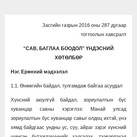
Засгийн газрын 2016 оны 287 дугаар
тогтоолын хавсралт
“САВ, БАГЛАА БООДОЛ” ҮНДЭСНИЙ
ХӨТӨЛБӨР
Нэг. Ерөнхий мэдээлэл
1.1. Өнөөгийн байдал, тулгамдаж байгаа асуудал
Хүнсний аюулгүй байдал, зориулалтын бус
хуванцар савны хэрэглээ: Манай улсад
зориулалтын бус хуванцар савыг олдоц ихтэй, үнэ
хямд байдгаас ундны ус, сүү, айраг зэрэг хүнсний
шингэн бүтээгдэхүүнийг хадгалах, тээвэрлэхэд