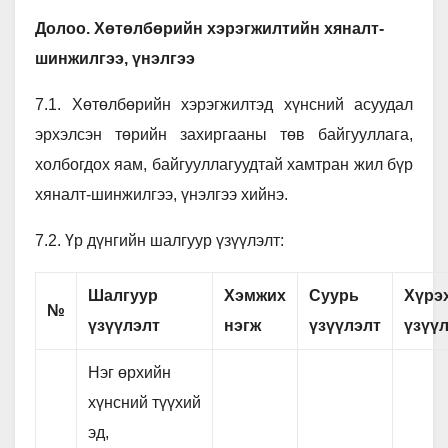
Долоо. Хөтөлбөрийн хэрэгжилтийн хяналт-
шинжилгээ, үнэлгээ
7.1. Хөтөлбөрийн хэрэгжилтэд хүнсний асуудал
эрхэлсэн төрийн захиргааны төв байгууллага,
холбогдох яам, байгууллагуудтай хамтран жил бүр
хяналт-шинжилгээ, үнэлгээ хийнэ.
7.2. Үр дүнгийн шалгуур үзүүлэлт:
Шалгуур
Хэмжих
Суурь
Хүрэ
№
үзүүлэлт
нэгж
үзүүлэлт
үзүү
Нэг өрхийн
хүнсний түүхий
эд,