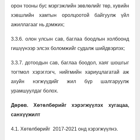
орон тооны бус мэргэжлийн зөвлөлийг төр, хувийн
хэвшлийн хамтын оролцоотой байгуулж үйл
ажиллагааг нь дэмжих;
3.3.6. олон улсын сав, баглаа боодлын холбоонд
гишүүнээр элсэх боломжийг судалж шийдвэрлэх;
3.3.7. дотоодын сав, баглаа боодол, хаяг шошгыг
тогтмол хэрэглэгч, нийгмийн хариуцлагатай аж
ахуйн нэгжүүдийг жил бүр шалгаруулж
урамшуулдаг болох.
Дөрөв. Хөтөлбөрийг хэрэгжүүлэх хугацаа,
санхүүжилт
4.1. Хөтөлбөрийг 2017-2021 онд хэрэгжүүлнэ.