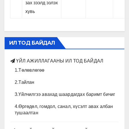
зах зээлд эзлэх
хувь
ИЛ ТОД БАЙДАЛ
ҮЙЛ АЖИЛЛАГААНЫ ИЛ ТОД БАЙДАЛ
1.Төлөвлөгөө
2.Тайлан
3.Үйлчилгээ авахад шаардагдах баримт бичиг
4.Өргөдөл, гомдол, санал, хүсэлт авах албан
тушаалтан