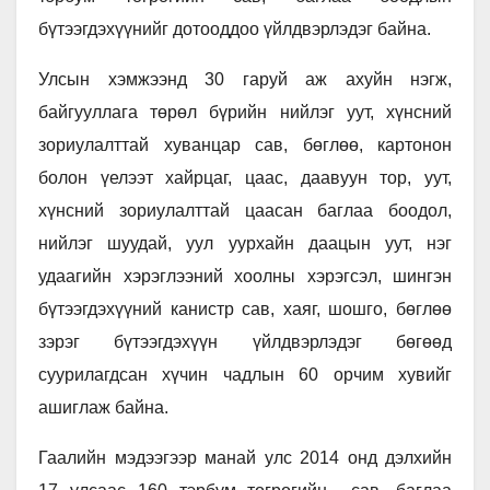
бүтээгдэхүүнийг дотооддоо үйлдвэрлэдэг байна.
Улсын хэмжээнд 30 гаруй аж ахуйн нэгж,
байгууллага төрөл бүрийн нийлэг уут, хүнсний
зориулалттай хуванцар сав, бөглөө, картонон
болон үелээт хайрцаг, цаас, даавуун тор, уут,
хүнсний зориулалттай цаасан баглаа боодол,
нийлэг шуудай, уул уурхайн даацын уут, нэг
удаагийн хэрэглээний хоолны хэрэгсэл, шингэн
бүтээгдэхүүний канистр сав, хаяг, шошго, бөглөө
зэрэг бүтээгдэхүүн үйлдвэрлэдэг бөгөөд
суурилагдсан хүчин чадлын 60 орчим хувийг
ашиглаж байна.
Гаалийн мэдээгээр манай улс 2014 онд дэлхийн