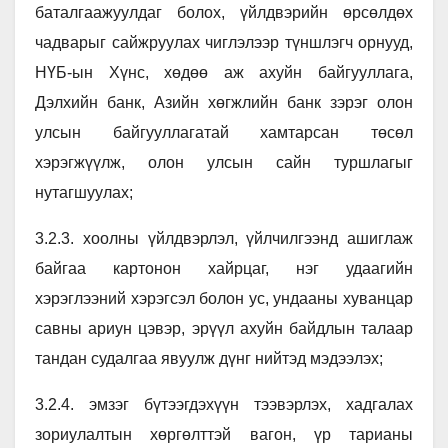
баталгаажуулдаг болох, үйлдвэрийн өрсөлдөх
чадварыг сайжруулах чиглэлээр түншлэгч орнууд,
НҮБ-ын Хүнс, хөдөө аж ахуйн байгууллага,
Дэлхийн банк, Азийн хөгжлийн банк зэрэг олон
улсын байгууллагатай хамтарсан төсөл
хэрэгжүүлж, олон улсын сайн туршлагыг
нутагшуулах;
3.2.3. хоолны үйлдвэрлэл, үйлчилгээнд ашиглаж
байгаа картонон хайрцаг, нэг удаагийн
хэрэглээний хэрэгсэл болон ус, ундааны хуванцар
савны ариун цэвэр, эрүүл ахуйн байдлын талаар
тандан судалгаа явуулж дүнг нийтэд мэдээлэх;
3.2.4. эмзэг бүтээгдэхүүн тээвэрлэх, хадгалах
зориулалтын хөргөлттэй вагон, үр тарианы