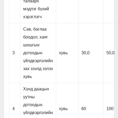
талаарх
мэдлэг бүхий
хэрэглэгч
Сав, баглаа
боодол, хаяг
шошгын
3
дотоодын
хувь
30,0
50,0
үйлдвэрлэлийн
зах зээлд эзлэх
хувь
Хүнд даацын
уутны
дотоодын
4
хувь
60
100
үйлдвэрлэлийн