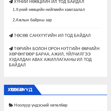
ХҮНИЙ НӨӨЦИЙН ИЛ ТОД БАЙДАЛ
1.Хүний нөөцийн нийгмийн хамгаалал
2.Ажлын байрны зар
ТӨСӨВ САНХҮҮГИЙН ИЛ ТОД БАЙДАЛ
ТӨРИЙН БОЛОН ОРОН НУТГИЙН ӨМЧИЙН
ХӨРӨНГӨӨР БАРАА, АЖИЛ, ҮЙЛЧИЛГЭЭ
ХУДАЛДАН АВАХ АЖИЛЛАГААНЫ ИЛ ТОД
БАЙДАЛ
ХӨТӨЛБӨРҮҮД
Ноолуур үндэсний хөтөлбөр