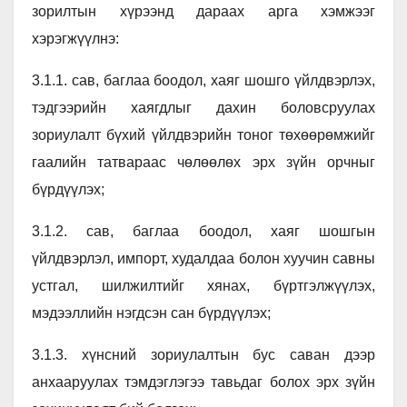
зорилтын хүрээнд дараах арга хэмжээг
хэрэгжүүлнэ:
3.1.1. сав, баглаа боодол, хаяг шошго үйлдвэрлэх,
тэдгээрийн хаягдлыг дахин боловсруулах
зориулалт бүхий үйлдвэрийн тоног төхөөрөмжийг
гаалийн татвараас чөлөөлөх эрх зүйн орчныг
бүрдүүлэх;
3.1.2. сав, баглаа боодол, хаяг шошгын
үйлдвэрлэл, импорт, худалдаа болон хуучин савны
устгал, шилжилтийг хянах, бүртгэлжүүлэх,
мэдээллийн нэгдсэн сан бүрдүүлэх;
3.1.3. хүнсний зориулалтын бус саван дээр
анхааруулах тэмдэглэгээ тавьдаг болох эрх зүйн