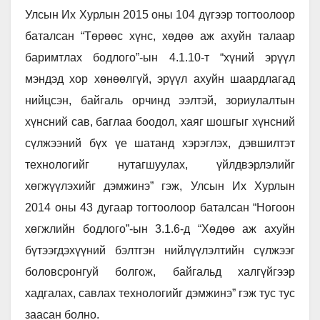
Улсын Их Хурлын 2015 оны 104 дүгээр тогтоолоор
баталсан “Төрөөс хүнс, хөдөө аж ахуйн талаар
баримтлах бодлого”-ын 4.1.10-т “хүний эрүүл
мэндэд хор хөнөөлгүй, эрүүл ахуйн шаардлагад
нийцсэн, байгаль орчинд ээлтэй, зориулалтын
хүнсний сав, баглаа боодол, хаяг шошгыг хүнсний
сүлжээний бүх үе шатанд хэрэглэх, дэвшилтэт
технологийг нутагшуулах, үйлдвэрлэлийг
хөгжүүлэхийг дэмжинэ” гэж, Улсын Их Хурлын
2014 оны 43 дугаар тогтоолоор баталсан “Ногоон
хөгжлийн бодлого”-ын 3.1.6-д “Хөдөө аж ахуйн
бүтээгдэхүүний бэлтгэн нийлүүлэлтийн сүлжээг
боловсронгуй болгож, байгальд халгүйгээр
хадгалах, савлах технологийг дэмжинэ” гэж тус тус
заасан болно.