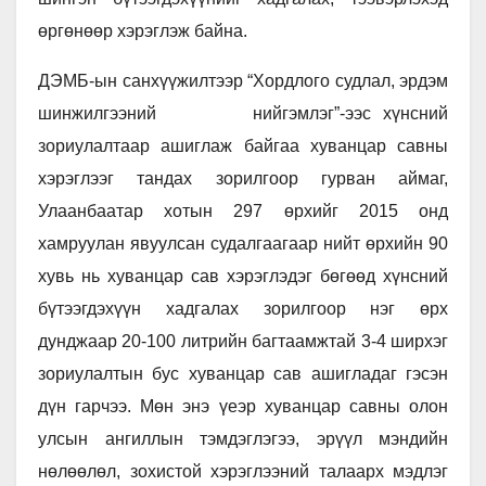
өргөнөөр хэрэглэж байна.
ДЭМБ-ын санхүүжилтээр “Хордлого судлал, эрдэм
шинжилгээний нийгэмлэг”-ээс хүнсний
зориулалтаар ашиглаж байгаа хуванцар савны
хэрэглээг тандах зорилгоор гурван аймаг,
Улаанбаатар хотын 297 өрхийг 2015 онд
хамруулан явуулсан судалгаагаар нийт өрхийн 90
хувь нь хуванцар сав хэрэглэдэг бөгөөд хүнсний
бүтээгдэхүүн хадгалах зорилгоор нэг өрх
дунджаар 20-100 литрийн багтаамжтай 3-4 ширхэг
зориулалтын бус хуванцар сав ашигладаг гэсэн
дүн гарчээ. Мөн энэ үеэр хуванцар савны олон
улсын ангиллын тэмдэглэгээ, эрүүл мэндийн
нөлөөлөл, зохистой хэрэглээний талаарх мэдлэг