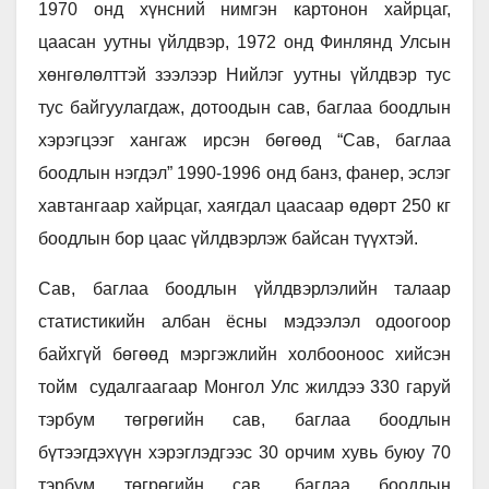
1970 онд хүнсний нимгэн картонон хайрцаг,
цаасан уутны үйлдвэр, 1972 онд Финлянд Улсын
хөнгөлөлттэй зээлээр Нийлэг уутны үйлдвэр тус
тус байгуулагдаж, дотоодын сав, баглаа боодлын
хэрэгцээг хангаж ирсэн бөгөөд “Сав, баглаа
боодлын нэгдэл” 1990-1996 онд банз, фанер, эслэг
хавтангаар хайрцаг, хаягдал цаасаар өдөрт 250 кг
боодлын бор цаас үйлдвэрлэж байсан түүхтэй.
Сав, баглаа боодлын үйлдвэрлэлийн талаар
статистикийн албан ёсны мэдээлэл одоогоор
байхгүй бөгөөд мэргэжлийн холбооноос хийсэн
тойм судалгаагаар Монгол Улс жилдээ 330 гаруй
тэрбум төгрөгийн сав, баглаа боодлын
бүтээгдэхүүн хэрэглэдгээс 30 орчим хувь буюу 70
тэрбум төгрөгийн сав, баглаа боодлын