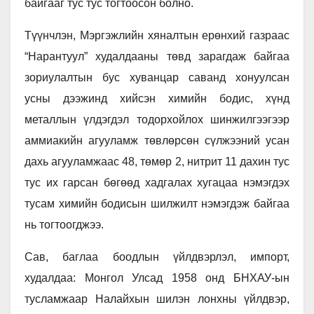
байгааг тус тус тогтоосон болно.
Түүнчлэн, Мэргэжлийн хяналтын ерөнхий газраас
“Нарантуул” худалдааны төвд зарагдаж байгаа
зориулалтын бус хуванцар саванд хонуулсан
усны дээжинд хийсэн химийн бодис, хүнд
металлын үлдэгдэл тодорхойлох шинжилгээгээр
аммиакийн агууламж төвлөрсөн сүлжээний усан
дахь агууламжаас 48, төмөр 2, нитрит 11 дахин тус
тус их гарсан бөгөөд хадгалах хугацаа нэмэгдэх
тусам химийн бодисын шилжилт нэмэгдэж байгаа
нь тогтоогджээ.
Сав, баглаа боодлын үйлдвэрлэл, импорт,
худалдаа: Монгол Улсад 1958 онд БНХАУ-ын
тусламжаар Налайхын шилэн лонхны үйлдвэр,