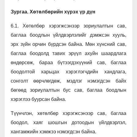
Зургаа. Хөтөлбөрийн хүрэх үр дүн
6.1. Хөтөлбөр хэрэгжсэнээр зориулалтын сав,
баглаа боодлын үйлдвэрлэлийг дэмжсэн хууль,
эрх зүйн орчин бүрдсэн байна. Мөн хүнсний сав,
баглаа боодолд тавих эрүүл ахуйн шаардлага
өндөрсөж, бараа бүтээгдэхүүний сав, баглаа
боодолтой харьцах хэрэглэгчдийн хандлага,
сонголт өөрчлөгдөж, мэдлэг нэмэгдсэн байх
бөгөөд зориулалтын бус сав, баглаа боодлын
хэрэглээ буурсан байна.
Түүнчлэн, хөтөлбөр хэрэгжсэнээр сав, баглаа
боодол, хаяг шошгын дотоодын үйлдвэрлэл,
хангамжийн хэмжээ нэмэгдсэн байна.