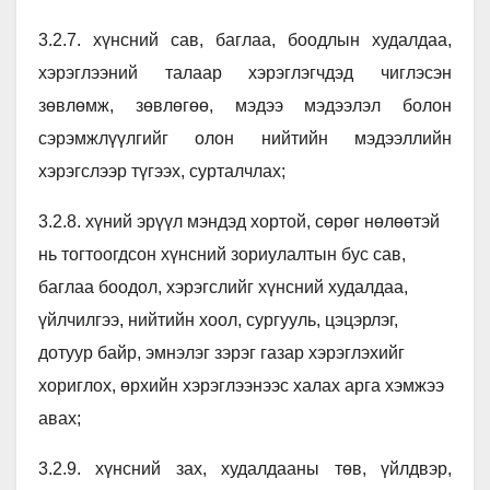
3.2.7. хүнсний сав, баглаа, боодлын худалдаа,
хэрэглээний талаар хэрэглэгчдэд чиглэсэн
зөвлөмж, зөвлөгөө, мэдээ мэдээлэл болон
сэрэмжлүүлгийг олон нийтийн мэдээллийн
хэрэгслээр түгээх, сурталчлах;
3.2.8. хүний эрүүл мэндэд хортой, сөрөг нөлөөтэй
нь тогтоогдсон хүнсний зориулалтын бус сав,
баглаа боодол, хэрэгслийг хүнсний худалдаа,
үйлчилгээ, нийтийн хоол, сургууль, цэцэрлэг,
дотуур байр, эмнэлэг зэрэг газар хэрэглэхийг
хориглох, өрхийн хэрэглээнээс халах арга хэмжээ
авах;
3.2.9. хүнсний зах, худалдааны төв, үйлдвэр,