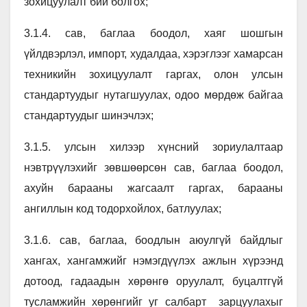
зохицуулалт бий болгох;
3.1.4. сав, баглаа боодол, хаяг шошгын
үйлдвэрлэл, импорт, худалдаа, хэрэглээг хамарсан
техникийн зохицуулалт гаргах, олон улсын
стандартуудыг нутагшуулах, одоо мөрдөж байгаа
стандартуудыг шинэчлэх;
3.1.5. улсын хилээр хүнсний зориулалтаар
нэвтрүүлэхийг зөвшөөрсөн сав, баглаа боодол,
ахуйн барааны жагсаалт гаргах, барааны
ангиллын код тодорхойлох, батлуулах;
3.1.6. сав, баглаа, боодлын аюулгүй байдлыг
хангах, хангамжийг нэмэгдүүлэх ажлын хүрээнд
дотоод, гадаадын хөрөнгө оруулалт, буцалтгүй
тусламжийн хөрөнгийг уг салбарт зарцуулахыг