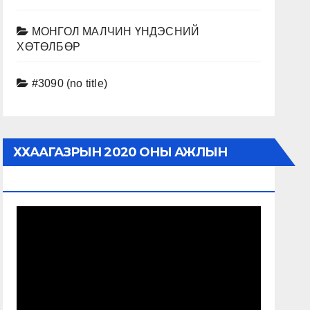
МОНГОЛ МАЛЧИН ҮНДЭСНИЙ
ХӨТӨЛБӨР
#3090 (no title)
ХХААГАЗРЫН 2020 ОНЫ АЖЛЫН
ТАЙЛАН