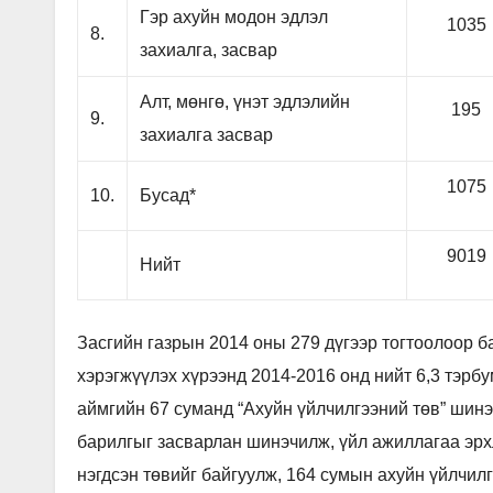
Гэр ахуйн модон эдлэл
1035
8.
захиалга, засвар
Алт, мөнгө, үнэт эдлэлийн
195
9.
захиалга засвар
1075
10.
Бусад*
9019
Нийт
Засгийн газрын 2014 оны 279 дүгээр тогтоолоор б
хэрэгжүүлэх хүрээнд 2014-2016 онд нийт 6,3 тэрбу
аймгийн 67 суманд “Ахуйн үйлчилгээний төв” шинэ
барилгыг засварлан шинэчилж, үйл ажиллагаа эрхл
нэгдсэн төвийг байгуулж, 164 сумын ахуйн үйлчил