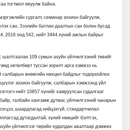
аа тогтмол явуулж байна.
мэргэжлийн сургалт, семинар зохион байгуулж,
үлэх сан, Зээлийн батлан даалтын сан болон бусад
 2016 онд 542, нийт 3444 хүний ажлын байрыг
с шалтгаалан 109 сумын ахуйн үйлчилгээний төвийг
өөд хөтөлбөрт туссан зорилт арга хэмжээ нь
ий салбарын өнөөгийн нөхцөл байдлыг тодорхойлох
үүлэг зохион байгуулж, салбарын хэмжээнд үйл
рэглэгч нийт 10657 хүнийг хамруулсан судалгааг
 байр, талбайн хангамж дутмаг, үйлчилгээний чанарын
эрэгцээ, шаардлагад нийцэхгүй, стандартчилал
ллагсад дутагдалтай, хүний нөөцийг бэлтгэх,
 ахуйн үйлчилгээг төрийн худалдан авалтаар дэмжих