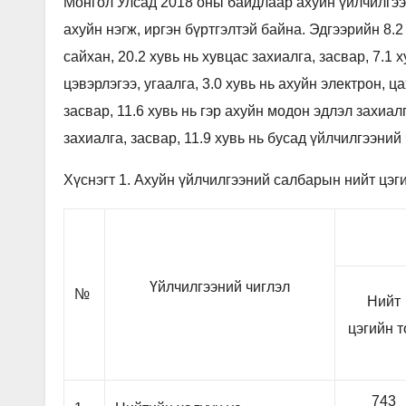
Монгол Улсад 2018 оны байдлаар ахуйн үйлчилгээ
ахуйн нэгж, иргэн бүртгэлтэй байна. Эдгээрийн 8.2 
сайхан, 20.2 хувь нь хувцас захиалга, засвар, 7.1 х
цэвэрлэгээ, угаалга, 3.0 хувь нь ахуйн электрон, ц
засвар, 11.6 хувь нь гэр ахуйн модон эдлэл захиалг
захиалга, засвар, 11.9 хувь нь бусад үйлчилгээний
Хүснэгт 1. Ахуйн үйлчилгээний салбарын нийт цэг
Үйлчилгээний чиглэл
№
Нийт
цэгийн т
743