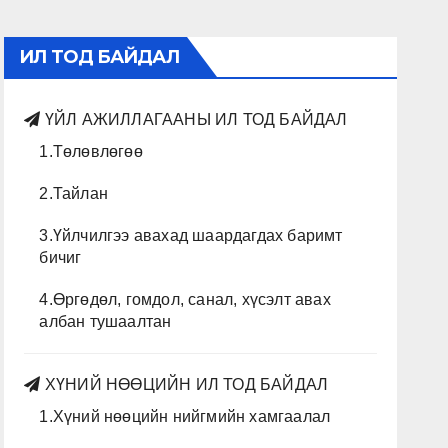
ИЛ ТОД БАЙДАЛ
ҮЙЛ АЖИЛЛАГААНЫ ИЛ ТОД БАЙДАЛ
1.Төлөвлөгөө
2.Тайлан
3.Үйлчилгээ авахад шаардагдах баримт
бичиг
4.Өргөдөл, гомдол, санал, хүсэлт авах
албан тушаалтан
ХҮНИЙ НӨӨЦИЙН ИЛ ТОД БАЙДАЛ
1.Хүний нөөцийн нийгмийн хамгаалал