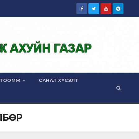
ГТООМЖ
САНАЛ ХҮСЭЛТ
ЛБӨР