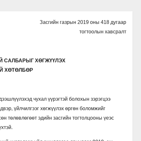
Засгийн газрын 2019 оны 418 дугаар
тогтоолын хавсралт
Й САЛБАРЫГ ХӨГЖҮҮЛЭХ
Й ХӨТӨЛБӨР
дээшлүүлэхэд чухал үүрэгтэй болохын зэрэгцээ
лдвэр, үйлчилгээг хөгжүүлэх өргөн боломжийг
сөн төлөвлөгөөт эдийн засгийн тогтолцооны үеэс
хтэй.