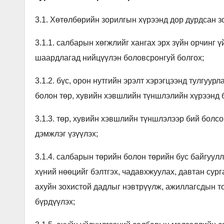
3.1. Хөтөлбөрийн зорилгын хүрээнд дор дурдсан з
3.1.1. салбарын хөгжлийг хангах эрх зүйн орчинг 
шаардлагад нийцүүлэн боловсронгуй болгох;
3.1.2. бүс, орон нутгийн эрэлт хэрэгцээнд тулгуур
болон төр, хувийн хэвшлийн түншлэлийн хүрээнд 
3.1.3. төр, хувийн хэвшлийн түншлэлээр бий болс
дэмжлэг үзүүлэх;
3.1.4. салбарын төрийн болон төрийн бус байгуул
хүний нөөцийг бэлтгэх, чадавхжуулах, давтан сур
ахуйн зохистой дадлыг нэвтрүүлж, ажиллагсдын т
бүрдүүлэх;