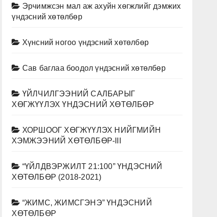
Эрчимжсэн мал аж ахуйн хөгжлийг дэмжих
үндэсний хөтөлбөр
Хүнсний ногоо үндэсний хөтөлбөр
Сав баглаа боодол үндэсний хөтөлбөр
ҮЙЛЧИЛГЭЭНИЙ САЛБАРЫГ
ХӨГЖҮҮЛЭХ ҮНДЭСНИЙ ХӨТӨЛБӨР
ХОРШООГ ХӨГЖҮҮЛЭХ НИЙГМИЙН
ХЭМЖЭЭНИЙ ХӨТӨЛБӨР-III
“ҮЙЛДВЭРЖИЛТ 21:100” ҮНДЭСНИЙ
ХӨТӨЛБӨР (2018-2021)
“ЖИМС, ЖИМСГЭНЭ” ҮНДЭСНИЙ
ХӨТӨЛБӨР