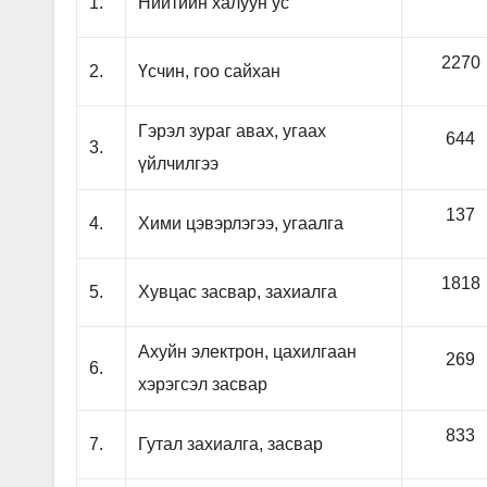
1.
Нийтийн халуун ус
2270
2.
Үсчин, гоо сайхан
Гэрэл зураг авах, угаах
644
3.
үйлчилгээ
137
4.
Хими цэвэрлэгээ, угаалга
1818
5.
Хувцас засвар, захиалга
Ахуйн электрон, цахилгаан
269
6.
хэрэгсэл засвар
833
7.
Гутал захиалга, засвар