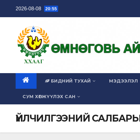
Skip
2026-08-08
20:55
to
content
БИДНИЙ ТУХАЙ
МЭДЭЭЛЭЛ
СУМ ХӨГЖҮҮЛЭХ САН
ҮЙЛЧИЛГЭЭНИЙ САЛБАРЫГ