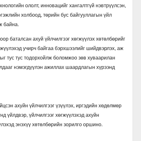
хнологийн ололт, инновацийг хангалтгүй нэвтрүүлсэн,
ргэжлийн холбоод, төрийн бус байгууллагын үйл
ж байна.
оор баталсан ахуй үйлчилгээг хөгжүүлэх хөтөлбөрийг
өгжүүлэхэд учирч байгаа бэрхшээлийг шийдвэрлэх, аж
лыг тус тус тодорхойлж боломжоо зөв хуваарилан
ялдааг нэмэгдүүлэн ажиллах шаардлагын хүрээнд
йцсэн ахуйн үйлчилгээг үзүүлэх, иргэдийн хөдөлмөр
нд үйлдвэр, үйлчилгээг хөгжүүлэхэд ахуйн
үлэхэд энэхүү хөтөлбөрийн зорилго оршино.