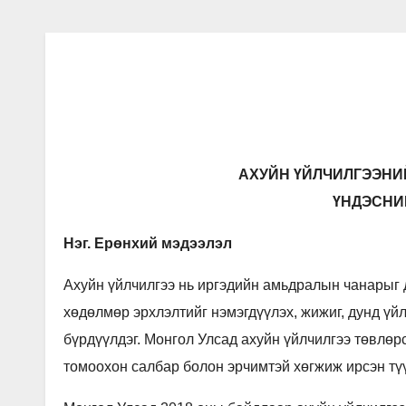
АХУЙН ҮЙЛЧИЛГЭЭНИ
ҮНДЭСНИ
Нэг. Ерөнхий мэдээлэл
Ахуйн үйлчилгээ нь иргэдийн амьдралын чанарыг 
хөдөлмөр эрхлэлтийг нэмэгдүүлэх, жижиг, дунд үй
бүрдүүлдэг. Монгол Улсад ахуйн үйлчилгээ төвлөр
томоохон салбар болон эрчимтэй хөгжиж ирсэн түү