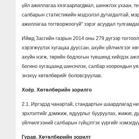
үйл ажиллагаа хязгаарлагдмал, шинжлэх ухаан, те
салбарын статистикийн мэдээлэл дутагдалтай, мэ
ажиллагаа тогтворжоогүй” зэрэг асуудал тулгамда
Иймд Засгийн газрын 2014 оны 279 дүгээр тогтоол
хэрэгжүүлэх хугацаа дууссан, ахуйн үйлчилгээг х
ахуйн нэгж, төрийн бодлогын түвшинд хийгдэх аж
богино хугацаанд шинэчлэх, салбар хоорондын у
энэхүү хөтөлбөрийг боловсруулав.
Хоёр. Хөтөлбөрийн зорилго
2.1. Иргэдэд чанартай, стандартын шаардлагад ни
эрхлэлтийг дэмжиж, ядуурлыг бууруулах, жижиг, ду
үйлчилгээний салбарын гүйцэтгэх үүргийг нэмэгдү
Гурав. Хөтөлбөрийн зорилт