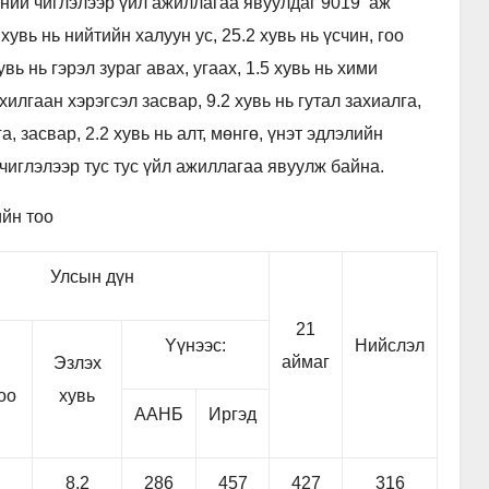
ний чиглэлээр үйл ажиллагаа явуулдаг 9019 аж
хувь нь нийтийн халуун ус, 25.2 хувь нь үсчин, гоо
увь нь гэрэл зураг авах, угаах, 1.5 хувь нь хими
ахилгаан хэрэгсэл засвар, 9.2 хувь нь гутал захиалга,
а, засвар, 2.2 хувь нь алт, мөнгө, үнэт эдлэлийн
 чиглэлээр тус тус үйл ажиллагаа явуулж байна.
ийн тоо
Улсын дүн
21
Yүнээс:
Нийслэл
аймаг
Эзлэх
оо
хувь
ААНБ
Иргэд
8.2
286
457
427
316