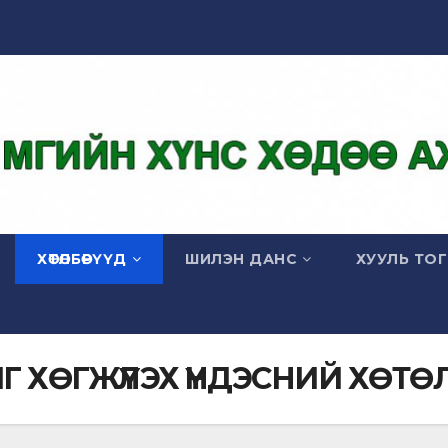
ХӨТӨЛБӨРҮҮД
ШИЛЭН ДАНС
ХУУЛЬ ТО
 ХӨГЖҮҮЛЭХ ҮНДЭСНИЙ ХӨТӨ