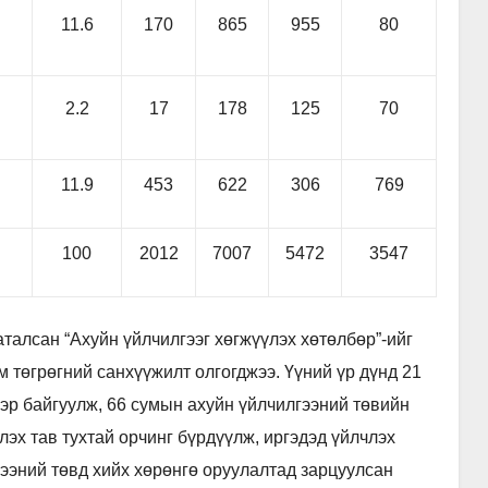
11.6
170
865
955
80
2.2
17
178
125
70
11.9
453
622
306
769
100
2012
7007
5472
3547
аталсан “Ахуйн үйлчилгээг хөгжүүлэх хөтөлбөр”-ийг
м төгрөгний санхүүжилт олгогджээ. Үүний үр дүнд 21
эр байгуулж, 66 сумын ахуйн үйлчилгээний төвийн
эх тав тухтай орчинг бүрдүүлж, иргэдэд үйлчлэх
гээний төвд хийх хөрөнгө оруулалтад зарцуулсан