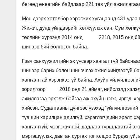
бөгөөд өнөөгийн байдлаар 221 төв үйл ажиллагааг
Мөн дээрх хөтөлбөр хэрэгжих хугацаанд 431 удаа 
Жижиг, дунд үйлдвэрийг хөгжүүлэх сан, Сум хөгжү
төслийн хүрээнд 2014 онд 2218, 2015 онд 684,
шинээр бий болгосон байна.
Гэвч санхүүжилтийн эх үүсвэр хангалтгүй байснаа
шинээр барих болон шинэчлэх ажил хийгдээгүй бөг
хангалттай хэрэгжээгүй байна. Ахуйн үйлчилгээн
зорилгоор 2018 онд 21 аймаг, нийслэлд хэлэлц
ажиллагаа эрхэлж байгаа аж ахуйн нэгж, иргэд, хэ
хийсэн. Судалгааны дүнгээс үзэхэд “үйлчилгээний
түвшин харилцан адилгүй, хэрэглэгчдийн эрэлт, х
хангалтгүй, мэргэжилтэй, дадлага туршлагатай ажи
мэргэшүүлэх, давтан сургах тогтолцоо бүрдээгүй,