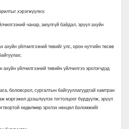
орилтыг хэрэгжүүлнэ:
үйлчилгээний чанар, аюулгүй байдал, эрүүл ахуйн
лан ахуйн үйлчилгээний төвийг улс, орон нутгийн төсөв
байгуулах;
он ахуйн үйлчилгээний төвийн үйлчилгээ эрхлэгчдэд
лага, боловсрол, сургалтын байгууллагуудтай хамтран
гаж мэргэжил дээшлүүлэх тогтолцоог бүрдүүлж, эрүүл
огтвортой хөдөлмөр эрхлэх нөхцөл боломжийг