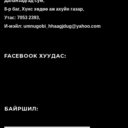
Даланзадгад сум,
8-р баг, Хүнс хөдөө аж ахуйн газар,
Утас: 7053 2393,
И-мэйл: umnugobi_hhaagjdug@yahoo.com
FACEBOOK ХУУДАС:
БАЙРШИЛ: