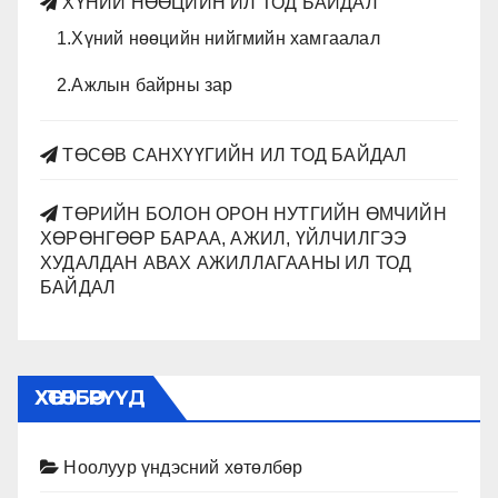
ХҮНИЙ НӨӨЦИЙН ИЛ ТОД БАЙДАЛ
1.Хүний нөөцийн нийгмийн хамгаалал
2.Ажлын байрны зар
ТӨСӨВ САНХҮҮГИЙН ИЛ ТОД БАЙДАЛ
ТӨРИЙН БОЛОН ОРОН НУТГИЙН ӨМЧИЙН
ХӨРӨНГӨӨР БАРАА, АЖИЛ, ҮЙЛЧИЛГЭЭ
ХУДАЛДАН АВАХ АЖИЛЛАГААНЫ ИЛ ТОД
БАЙДАЛ
ХӨТӨЛБӨРҮҮД
Ноолуур үндэсний хөтөлбөр