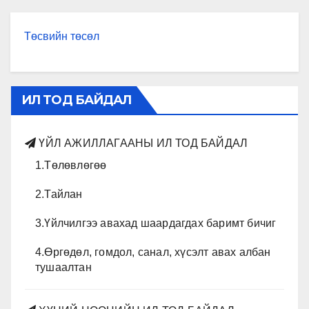
Төсвийн төсөл
ИЛ ТОД БАЙДАЛ
ҮЙЛ АЖИЛЛАГААНЫ ИЛ ТОД БАЙДАЛ
1.Төлөвлөгөө
2.Тайлан
3.Үйлчилгээ авахад шаардагдах баримт бичиг
4.Өргөдөл, гомдол, санал, хүсэлт авах албан
тушаалтан