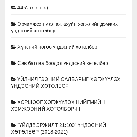
#452 (no title)
Эрчимжсэн мал аж ахуйн хөгжлийг дэмжих
үндэсний хөтөлбөр
Хүнсний ногоо үндэсний хөтөлбөр
Сав баглаа боодол үндэсний хөтөлбөр
ҮЙЛЧИЛГЭЭНИЙ САЛБАРЫГ ХӨГЖҮҮЛЭХ
ҮНДЭСНИЙ ХӨТӨЛБӨР
ХОРШООГ ХӨГЖҮҮЛЭХ НИЙГМИЙН
ХЭМЖЭЭНИЙ ХӨТӨЛБӨР-III
“ҮЙЛДВЭРЖИЛТ 21:100” ҮНДЭСНИЙ
ХӨТӨЛБӨР (2018-2021)