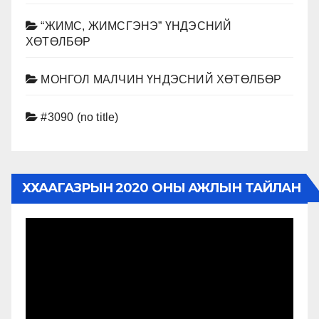
“ЖИМС, ЖИМСГЭНЭ” ҮНДЭСНИЙ
ХӨТӨЛБӨР
МОНГОЛ МАЛЧИН ҮНДЭСНИЙ ХӨТӨЛБӨР
#3090 (no title)
ХХААГАЗРЫН 2020 ОНЫ АЖЛЫН ТАЙЛАН