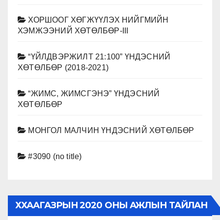
ХОРШООГ ХӨГЖҮҮЛЭХ НИЙГМИЙН
ХЭМЖЭЭНИЙ ХӨТӨЛБӨР-III
“ҮЙЛДВЭРЖИЛТ 21:100” ҮНДЭСНИЙ
ХӨТӨЛБӨР (2018-2021)
“ЖИМС, ЖИМСГЭНЭ” ҮНДЭСНИЙ
ХӨТӨЛБӨР
МОНГОЛ МАЛЧИН ҮНДЭСНИЙ ХӨТӨЛБӨР
#3090 (no title)
ХХААГАЗРЫН 2020 ОНЫ АЖЛЫН ТАЙЛАН