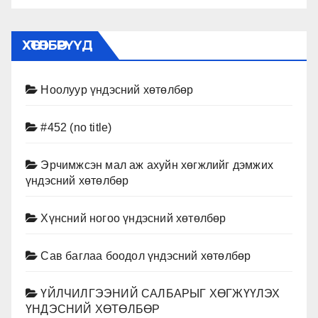
ХӨТӨЛБӨРҮҮД
Ноолуур үндэсний хөтөлбөр
#452 (no title)
Эрчимжсэн мал аж ахуйн хөгжлийг дэмжих
үндэсний хөтөлбөр
Хүнсний ногоо үндэсний хөтөлбөр
Сав баглаа боодол үндэсний хөтөлбөр
ҮЙЛЧИЛГЭЭНИЙ САЛБАРЫГ ХӨГЖҮҮЛЭХ
ҮНДЭСНИЙ ХӨТӨЛБӨР