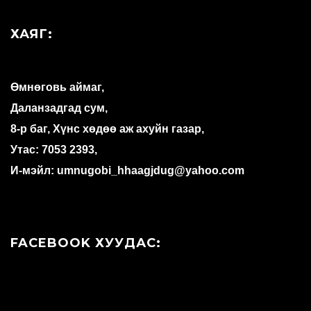
ХАЯГ:
Өмнөговь аймаг,
Даланзадгад сум,
8-р баг, Хүнс хөдөө аж ахуйн газар,
Утас: 7053 2393,
И-мэйл: umnugobi_hhaagjdug@yahoo.com
FACEBOOK ХУУДАС: