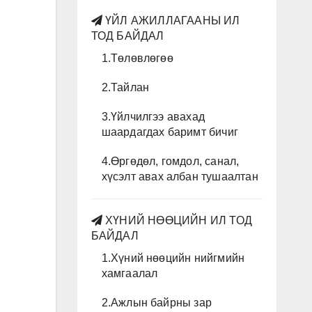
ҮЙЛ АЖИЛЛАГААНЫ ИЛ
ТОД БАЙДАЛ
1.Төлөвлөгөө
2.Тайлан
3.Үйлчилгээ авахад
шаардагдах баримт бичиг
4.Өргөдөл, гомдол, санал,
хүсэлт авах албан тушаалтан
ХҮНИЙ НӨӨЦИЙН ИЛ ТОД
БАЙДАЛ
1.Хүний нөөцийн нийгмийн
хамгаалал
2.Ажлын байрны зар