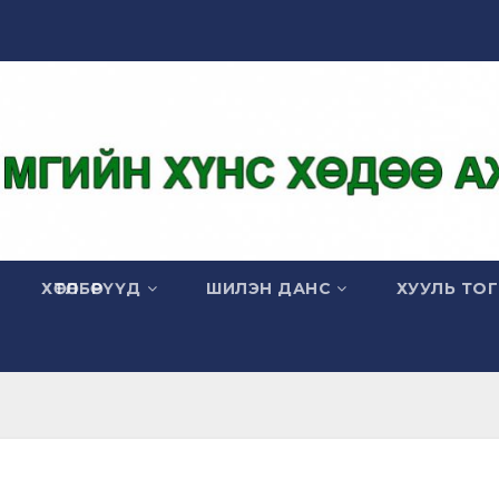
ХӨТӨЛБӨРҮҮД
ШИЛЭН ДАНС
ХУУЛЬ ТО