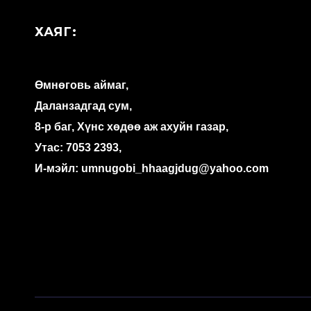
ХАЯГ:
Өмнөговь аймаг,
Даланзадгад сум,
8-р баг, Хүнс хөдөө аж ахуйн газар,
Утас: 7053 2393,
И-мэйл: umnugobi_hhaagjdug@yahoo.com