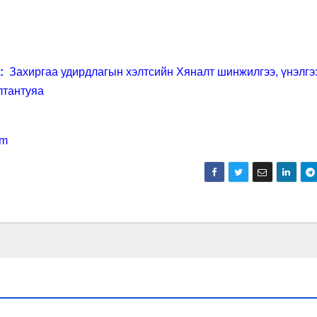
:
Захиргаа удирдлагын хэлтсийн Хяналт шинжилгээ, үнэлгэ
лтантуяа
om