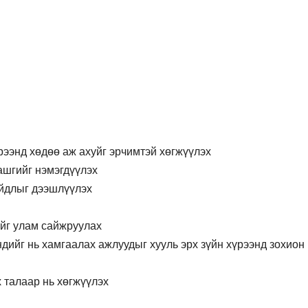
ээнд хөдөө аж ахуйг эрчимтэй хөгжүүлэх
ашгийг нэмэгдүүлэх
айдлыг дээшлүүлэх
ийг улам сайжруулах
дийг нь хамгаалах ажлуудыг хууль эрх зүйн хүрээнд зохион
талаар нь хөгжүүлэх