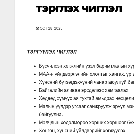
тэргүүлэх чиглэл
OCT 28, 2025
ТЭРГҮҮЛЭХ ЧИГЛЭЛ
Бүсчилсэн хөгжлийн үзэл баримтлалын хүр
МАА-н үйлдвэрлэлийн ололтыг хангах, үр 
Хүнсний бүтээгдэхүүний чанар аюулгүй б
Байгалийн аливаа эрсдэлээс хамгаалах
Хөдөөд хүмүүс ая тухтай амьдрах нөхцөл
Малын үүлдэр угсааг сайжруулж эрүүл мэн
байгуулна.
Малчдын хөдөлмөрөө хорших хоршоог бүх 
Хөнгөн, хүнсний үйлдвэрийг хөгжүүлэх