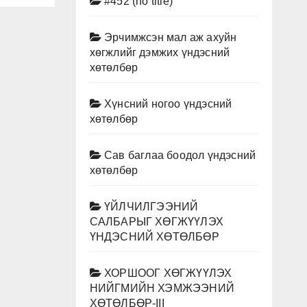
#452 (no title)
Эрчимжсэн мал аж ахуйн
хөгжлийг дэмжих үндэсний
хөтөлбөр
Хүнсний ногоо үндэсний
хөтөлбөр
Сав баглаа боодол үндэсний
хөтөлбөр
ҮЙЛЧИЛГЭЭНИЙ
САЛБАРЫГ ХӨГЖҮҮЛЭХ
ҮНДЭСНИЙ ХӨТӨЛБӨР
ХОРШООГ ХӨГЖҮҮЛЭХ
НИЙГМИЙН ХЭМЖЭЭНИЙ
ХӨТӨЛБӨР-III