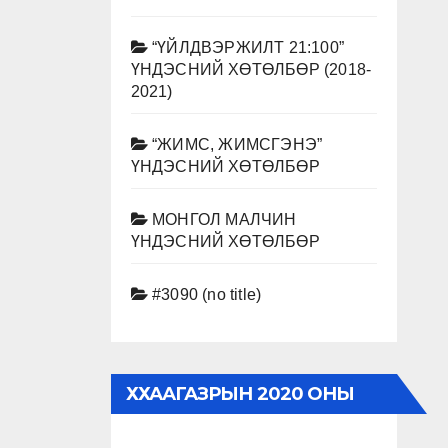
“ҮЙЛДВЭРЖИЛТ 21:100”
ҮНДЭСНИЙ ХӨТӨЛБӨР (2018-
2021)
“ЖИМС, ЖИМСГЭНЭ”
ҮНДЭСНИЙ ХӨТӨЛБӨР
МОНГОЛ МАЛЧИН
ҮНДЭСНИЙ ХӨТӨЛБӨР
#3090 (no title)
ХХААГАЗРЫН 2020 ОНЫ
АЖЛЫН ТАЙЛАН