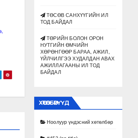
ТӨСӨВ САНХҮҮГИЙН ИЛ
ТОД БАЙДАЛ
э,
ТӨРИЙН БОЛОН ОРОН
НУТГИЙН ӨМЧИЙН
ХӨРӨНГӨӨР БАРАА, АЖИЛ,
ҮЙЛЧИЛГЭЭ ХУДАЛДАН АВАХ
АЖИЛЛАГААНЫ ИЛ ТОД
БАЙДАЛ
ХӨТӨЛБӨРҮҮД
Ноолуур үндэсний хөтөлбөр