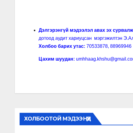
Дэлгэрэнгүй мэдээлэл авах эх сурвалж
дотоод аудит хариуцсан мэргэжилтэн Э.А
Холбоо барих утас:
70533878, 88969946
Цахим шуудан:
umhhaag.khshu@gmail.c
ХОЛБООТОЙ МЭДЭЭНҮҮД