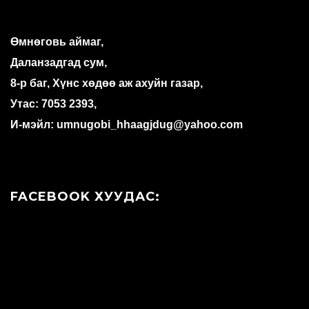
Өмнөговь аймаг,
Даланзадгад сум,
8-р баг, Хүнс хөдөө аж ахуйн газар,
Утас: 7053 2393,
И-мэйл: umnugobi_hhaagjdug@yahoo.com
FACEBOOK ХУУДАС: