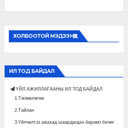
navigation
ХОЛБООТОЙ МЭДЭЭНҮҮД
ИЛ ТОД БАЙДАЛ
ҮЙЛ АЖИЛЛАГААНЫ ИЛ ТОД БАЙДАЛ
1.Төлөвлөгөө
2.Тайлан
3.Үйлчилгээ авахад шаардагдах баримт бичиг