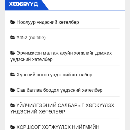
ХӨТӨЛБӨРҮҮД
Ноолуур үндэсний хөтөлбөр
#452 (no title)
Эрчимжсэн мал аж ахуйн хөгжлийг дэмжих
үндэсний хөтөлбөр
Хүнсний ногоо үндэсний хөтөлбөр
Сав баглаа боодол үндэсний хөтөлбөр
ҮЙЛЧИЛГЭЭНИЙ САЛБАРЫГ ХӨГЖҮҮЛЭХ
ҮНДЭСНИЙ ХӨТӨЛБӨР
ХОРШООГ ХӨГЖҮҮЛЭХ НИЙГМИЙН