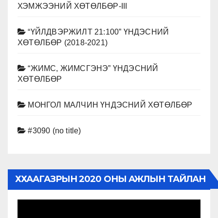
ХЭМЖЭЭНИЙ ХӨТӨЛБӨР-III
“ҮЙЛДВЭРЖИЛТ 21:100” ҮНДЭСНИЙ
ХӨТӨЛБӨР (2018-2021)
“ЖИМС, ЖИМСГЭНЭ” ҮНДЭСНИЙ
ХӨТӨЛБӨР
МОНГОЛ МАЛЧИН ҮНДЭСНИЙ ХӨТӨЛБӨР
#3090 (no title)
ХХААГАЗРЫН 2020 ОНЫ АЖЛЫН ТАЙЛАН