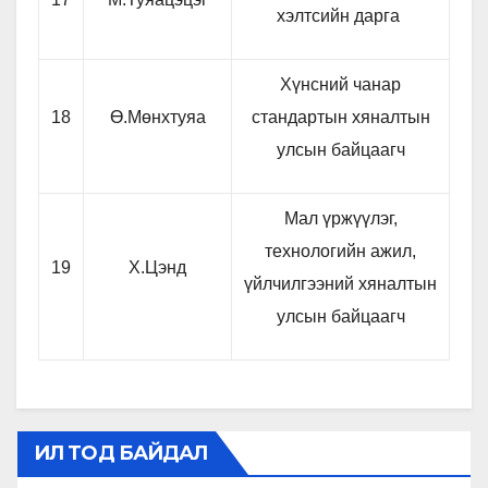
хэлтсийн дарга
Хүнсний чанар
18
Ө.Мөнхтуяа
стандартын хяналтын
улсын байцаагч
Мал үржүүлэг,
технологийн ажил,
19
Х.Цэнд
үйлчилгээний хяналтын
улсын байцаагч
ИЛ ТОД БАЙДАЛ