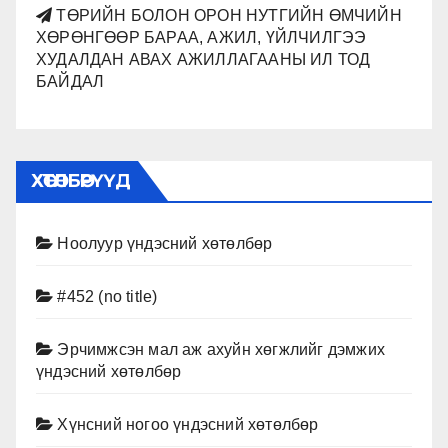
ТӨРИЙН БОЛОН ОРОН НУТГИЙН ӨМЧИЙН
ХӨРӨНГӨӨР БАРАА, АЖИЛ, ҮЙЛЧИЛГЭЭ
ХУДАЛДАН АВАХ АЖИЛЛАГААНЫ ИЛ ТОД
БАЙДАЛ
ХӨТӨЛБӨРҮҮД
Ноолуур үндэсний хөтөлбөр
#452 (no title)
Эрчимжсэн мал аж ахуйн хөгжлийг дэмжих
үндэсний хөтөлбөр
Хүнсний ногоо үндэсний хөтөлбөр