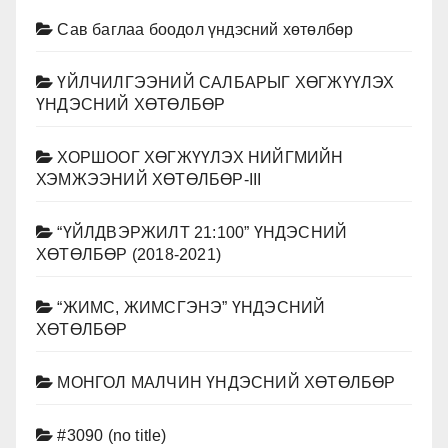
Сав баглаа боодол үндэсний хөтөлбөр
ҮЙЛЧИЛГЭЭНИЙ САЛБАРЫГ ХӨГЖҮҮЛЭХ
ҮНДЭСНИЙ ХӨТӨЛБӨР
ХОРШООГ ХӨГЖҮҮЛЭХ НИЙГМИЙН
ХЭМЖЭЭНИЙ ХӨТӨЛБӨР-III
“ҮЙЛДВЭРЖИЛТ 21:100” ҮНДЭСНИЙ
ХӨТӨЛБӨР (2018-2021)
“ЖИМС, ЖИМСГЭНЭ” ҮНДЭСНИЙ
ХӨТӨЛБӨР
МОНГОЛ МАЛЧИН ҮНДЭСНИЙ ХӨТӨЛБӨР
#3090 (no title)