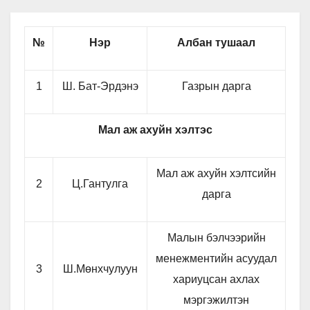
№
Нэр
Албан тушаал
1
Ш. Бат-Эрдэнэ
Газрын дарга
Мал аж ахуйн хэлтэс
Мал аж ахуйн хэлтсийн
2
Ц.Гантулга
дарга
Малын бэлчээрийн
менежментийн асуудал
3
Ш.Мөнхчулуун
хариуцсан ахлах
мэргэжилтэн