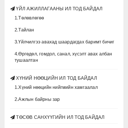
ҮЙЛ АЖИЛЛАГААНЫ ИЛ ТОД БАЙДАЛ
1.Төлөвлөгөө
2.Тайлан
3.Үйлчилгээ авахад шаардагдах баримт бичиг
4.Өргөдөл, гомдол, санал, хүсэлт авах албан
тушаалтан
ХҮНИЙ НӨӨЦИЙН ИЛ ТОД БАЙДАЛ
1.Хүний нөөцийн нийгмийн хамгаалал
2.Ажлын байрны зар
ТӨСӨВ САНХҮҮГИЙН ИЛ ТОД БАЙДАЛ