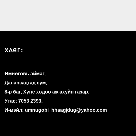
ХАЯГ:
Өмнөговь аймаг,
Даланзадгад сум,
8-р баг, Хүнс хөдөө аж ахуйн газар,
Утас: 7053 2393,
И-мэйл: umnugobi_hhaagjdug@yahoo.com