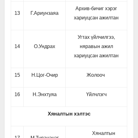
Архив-бичиг хэрэг
13
Г.Ариунзаяа
хариуцсан ажилтан
Угтах үйлчилгээ,
14
О.Ундрах
няравын ажил
хариуцсан ажилтан
15
Н.Цог-Очир
Жолооч
16
Н.Энхтуяа
Үйлчлэгч
Хяналтын хэлтэс
Хяналтын
17
М.Туяацэцэг