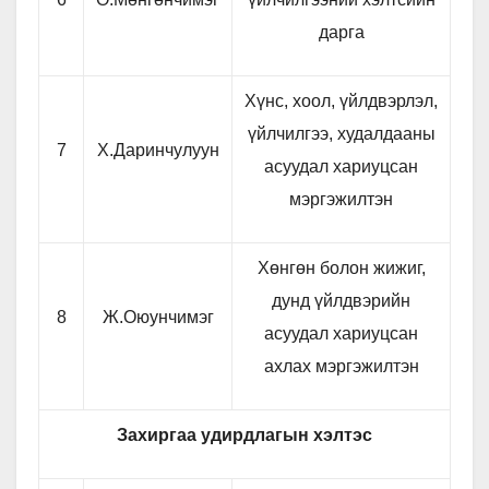
дарга
Хүнс, хоол, үйлдвэрлэл,
үйлчилгээ, худалдааны
7
Х.Даринчулуун
асуудал хариуцсан
мэргэжилтэн
Хөнгөн болон жижиг,
дунд үйлдвэрийн
8
Ж.Оюунчимэг
асуудал хариуцсан
ахлах мэргэжилтэн
Захиргаа удирдлагын хэлтэс