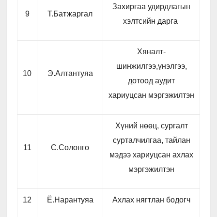
Захиргаа удирдлагын
9
Т.Батжаргал
хэлтсийн дарга
Хяналт-
шинжилгээ,үнэлгээ,
10
Э.Алтантуяа
дотоод аудит
хариуцсан мэргэжилтэн
Хүний нөөц, сургалт
сурталчилгаа, тайлан
11
С.Солонго
мэдээ хариуцсан ахлах
мэргэжилтэн
12
Ё.Нарантуяа
Ахлах нягтлан бодогч