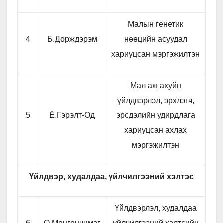
Малын генетик
4
Б.Дорждэрэм
нөөцийн асуудал
хариуцсан мэргэжилтэн
Мал аж ахуйн
үйлдвэрлэл, эрхлэгч,
5
Ё.Гэрэлт-Од
эрсдэлийн удирдлага
хариуцсан ахлах
мэргэжилтэн
Үйлдвэр, худалдаа, үйлчилгээний хэлтэс
Үйлдвэрлэл, худалдаа
6
О.Мөнгөнчимэг
үйлчилгээний хэлтсийн