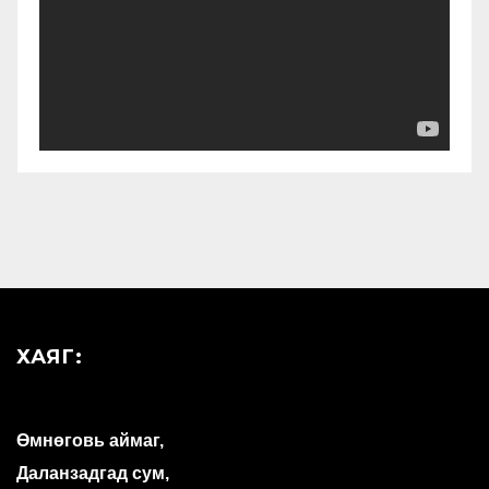
ХАЯГ:
Өмнөговь аймаг,
Даланзадгад сум,