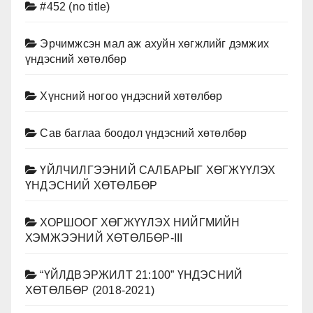
#452 (no title)
Эрчимжсэн мал аж ахуйн хөгжлийг дэмжих
үндэсний хөтөлбөр
Хүнсний ногоо үндэсний хөтөлбөр
Сав баглаа боодол үндэсний хөтөлбөр
ҮЙЛЧИЛГЭЭНИЙ САЛБАРЫГ ХӨГЖҮҮЛЭХ
ҮНДЭСНИЙ ХӨТӨЛБӨР
ХОРШООГ ХӨГЖҮҮЛЭХ НИЙГМИЙН
ХЭМЖЭЭНИЙ ХӨТӨЛБӨР-III
“ҮЙЛДВЭРЖИЛТ 21:100” ҮНДЭСНИЙ
ХӨТӨЛБӨР (2018-2021)