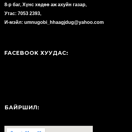
8-р баг, Хүнс хөдөө аж ахуйн газар,
Утас: 7053 2393,
И-мэйл: umnugobi_hhaagjdug@yahoo.com
FACEBOOK ХУУДАС:
БАЙРШИЛ: