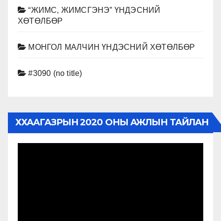
“ЖИМС, ЖИМСГЭНЭ” ҮНДЭСНИЙ
ХӨТӨЛБӨР
МОНГОЛ МАЛЧИН ҮНДЭСНИЙ ХӨТӨЛБӨР
#3090 (no title)
ХХААГАЗРЫН 2020 ОНЫ АЖЛЫН ТАЙЛАН