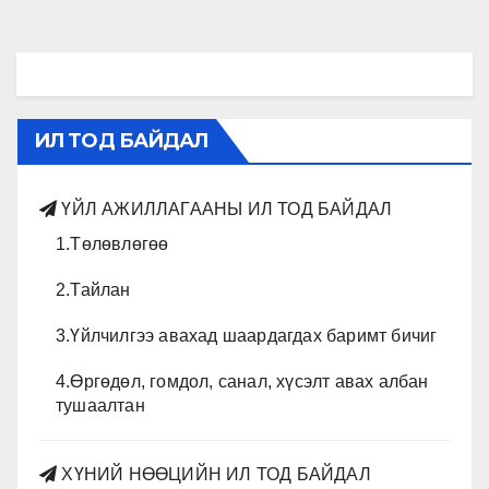
ИЛ ТОД БАЙДАЛ
ҮЙЛ АЖИЛЛАГААНЫ ИЛ ТОД БАЙДАЛ
1.Төлөвлөгөө
2.Тайлан
3.Үйлчилгээ авахад шаардагдах баримт бичиг
4.Өргөдөл, гомдол, санал, хүсэлт авах албан
тушаалтан
ХҮНИЙ НӨӨЦИЙН ИЛ ТОД БАЙДАЛ