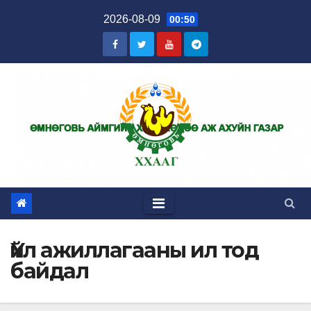
Skip
2026-08-09
00:50
to
content
Үйл ажиллагааны ил тод
байдал