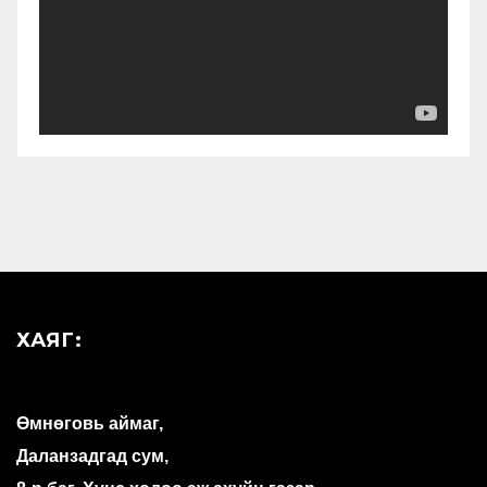
ХАЯГ:
Өмнөговь аймаг,
Даланзадгад сум,