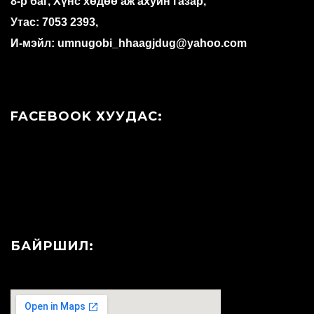
8-р баг, Хүнс хөдөө аж ахуйн газар,
Утас: 7053 2393,
И-мэйл: umnugobi_hhaagjdug@yahoo.com
FACEBOOK ХУУДАС:
БАЙРШИЛ: