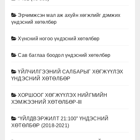
Эрчимжсэн мал аж ахуйн хөгжлийг дэмжих
үндэсний хөтөлбөр
Хүнсний ногоо үндэсний хөтөлбөр
Сав баглаа боодол үндэсний хөтөлбөр
ҮЙЛЧИЛГЭЭНИЙ САЛБАРЫГ ХӨГЖҮҮЛЭХ
ҮНДЭСНИЙ ХӨТӨЛБӨР
ХОРШООГ ХӨГЖҮҮЛЭХ НИЙГМИЙН
ХЭМЖЭЭНИЙ ХӨТӨЛБӨР-III
“ҮЙЛДВЭРЖИЛТ 21:100” ҮНДЭСНИЙ
ХӨТӨЛБӨР (2018-2021)