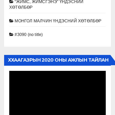
“ЖИМС, ЖИМСГЭНЭ” ҮНДЭСНИЙ
ХӨТӨЛБӨР
МОНГОЛ МАЛЧИН ҮНДЭСНИЙ ХӨТӨЛБӨР
#3090 (no title)
ХХААГАЗРЫН 2020 ОНЫ АЖЛЫН ТАЙЛАН