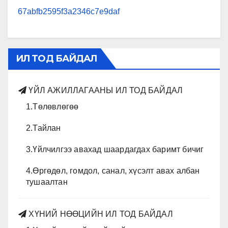
67abfb2595f3a2346c7e9daf
ИЛ ТОД БАЙДАЛ
ҮЙЛ АЖИЛЛАГААНЫ ИЛ ТОД БАЙДАЛ
1.Төлөвлөгөө
2.Тайлан
3.Үйлчилгээ авахад шаардагдах баримт бичиг
4.Өргөдөл, гомдол, санал, хүсэлт авах албан
тушаалтан
ХҮНИЙ НӨӨЦИЙН ИЛ ТОД БАЙДАЛ