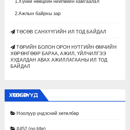
1.Хүний нөөцийн нийгмийн хамгаалал
2.Ажлын байрны зар
ТӨСӨВ САНХҮҮГИЙН ИЛ ТОД БАЙДАЛ
ТӨРИЙН БОЛОН ОРОН НУТГИЙН ӨМЧИЙН
ХӨРӨНГӨӨР БАРАА, АЖИЛ, ҮЙЛЧИЛГЭЭ
ХУДАЛДАН АВАХ АЖИЛЛАГААНЫ ИЛ ТОД
БАЙДАЛ
ХӨТӨЛБӨРҮҮД
Ноолуур үндэсний хөтөлбөр
#452 (no title)