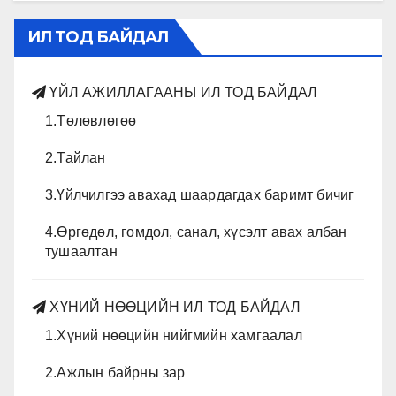
ИЛ ТОД БАЙДАЛ
ҮЙЛ АЖИЛЛАГААНЫ ИЛ ТОД БАЙДАЛ
1.Төлөвлөгөө
2.Тайлан
3.Үйлчилгээ авахад шаардагдах баримт бичиг
4.Өргөдөл, гомдол, санал, хүсэлт авах албан
тушаалтан
ХҮНИЙ НӨӨЦИЙН ИЛ ТОД БАЙДАЛ
1.Хүний нөөцийн нийгмийн хамгаалал
2.Ажлын байрны зар