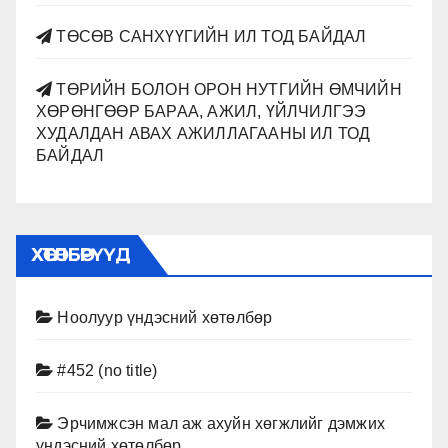
ТӨСӨВ САНХҮҮГИЙН ИЛ ТОД БАЙДАЛ
ТӨРИЙН БОЛОН ОРОН НУТГИЙН ӨМЧИЙН
ХӨРӨНГӨӨР БАРАА, АЖИЛ, ҮЙЛЧИЛГЭЭ
ХУДАЛДАН АВАХ АЖИЛЛАГААНЫ ИЛ ТОД
БАЙДАЛ
ХӨТӨЛБӨРҮҮД
Ноолуур үндэсний хөтөлбөр
#452 (no title)
Эрчимжсэн мал аж ахуйн хөгжлийг дэмжих
үндэсний хөтөлбөр