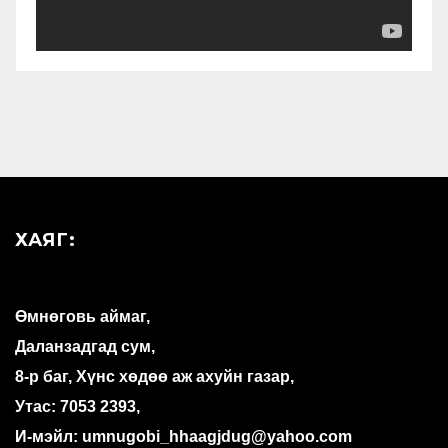
ХАЯГ:
Өмнөговь аймаг,
Даланзадгад сум,
8-р баг, Хүнс хөдөө аж ахуйн газар,
Утас: 7053 2393,
И-мэйл: umnugobi_hhaagjdug@yahoo.com