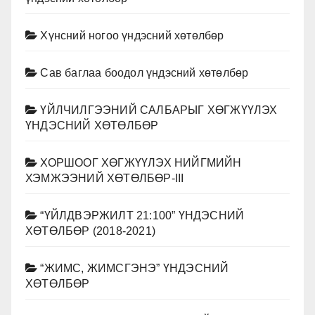
Хүнсний ногоо үндэсний хөтөлбөр
Сав баглаа боодол үндэсний хөтөлбөр
ҮЙЛЧИЛГЭЭНИЙ САЛБАРЫГ ХӨГЖҮҮЛЭХ
ҮНДЭСНИЙ ХӨТӨЛБӨР
ХОРШООГ ХӨГЖҮҮЛЭХ НИЙГМИЙН
ХЭМЖЭЭНИЙ ХӨТӨЛБӨР-III
“ҮЙЛДВЭРЖИЛТ 21:100” ҮНДЭСНИЙ
ХӨТӨЛБӨР (2018-2021)
“ЖИМС, ЖИМСГЭНЭ” ҮНДЭСНИЙ
ХӨТӨЛБӨР