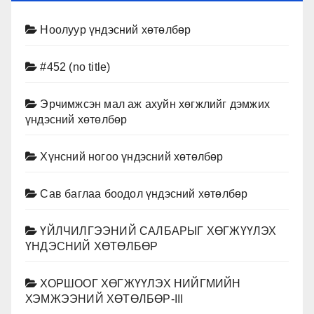
Ноолуур үндэсний хөтөлбөр
#452 (no title)
Эрчимжсэн мал аж ахуйн хөгжлийг дэмжих
үндэсний хөтөлбөр
Хүнсний ногоо үндэсний хөтөлбөр
Сав баглаа боодол үндэсний хөтөлбөр
ҮЙЛЧИЛГЭЭНИЙ САЛБАРЫГ ХӨГЖҮҮЛЭХ
ҮНДЭСНИЙ ХӨТӨЛБӨР
ХОРШООГ ХӨГЖҮҮЛЭХ НИЙГМИЙН
ХЭМЖЭЭНИЙ ХӨТӨЛБӨР-III