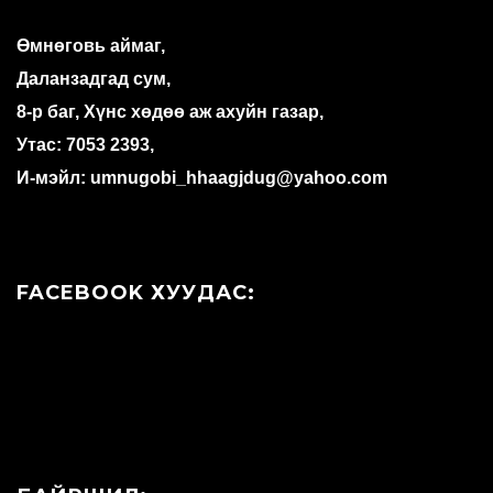
Өмнөговь аймаг,
Даланзадгад сум,
8-р баг, Хүнс хөдөө аж ахуйн газар,
Утас: 7053 2393,
И-мэйл: umnugobi_hhaagjdug@yahoo.com
FACEBOOK ХУУДАС: