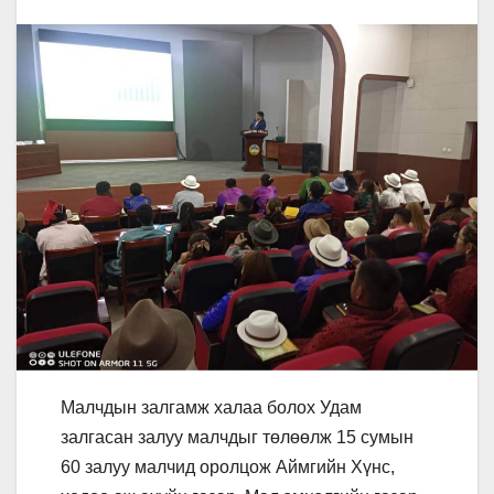
Малчдын залгамж халаа болох Удам
залгасан залуу малчдыг төлөөлж 15 сумын
60 залуу малчид оролцож Аймгийн Хүнс,