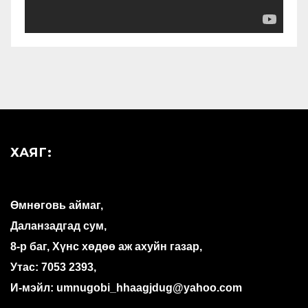
ХАЯГ:
Өмнөговь аймаг,
Даланзадгад сум,
8-р баг, Хүнс хөдөө аж ахуйн газар,
Утас: 7053 2393,
И-мэйл: umnugobi_hhaagjdug@yahoo.com