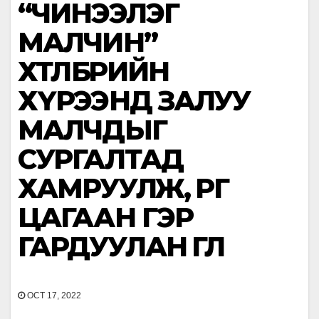
“ЧИНЭЭЛЭГ
МАЛЧИН”
ХӨТӨЛБӨРИЙН
ХҮРЭЭНД ЗАЛУУ
МАЛЧДЫГ
CУРГАЛТАД
ХАМРУУЛЖ, ӨРГӨӨ
ЦАГААН ГЭР
ГАРДУУЛАН ӨГЛӨӨ
OCT 17, 2022