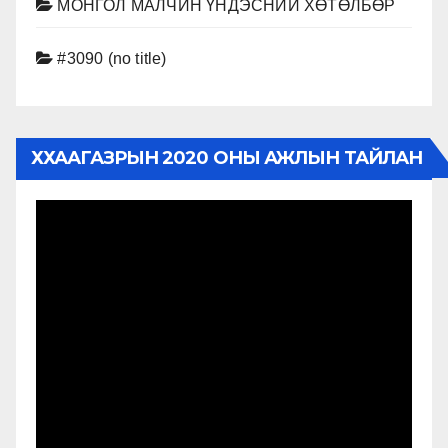
МОНГОЛ МАЛЧИН ҮНДЭСНИЙ ХӨТӨЛБӨР
#3090 (no title)
ХХААГАЗРЫН 2020 ОНЫ АЖЛЫН ТАЙЛАН