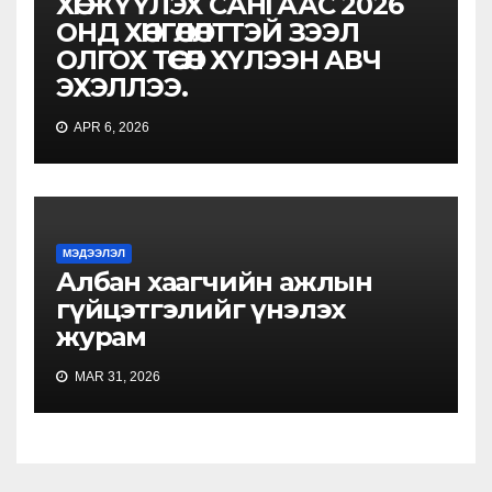
ХӨГЖҮҮЛЭХ САНГААС 2026
ОНД ХӨНГӨЛӨЛТТЭЙ ЗЭЭЛ
ОЛГОХ ТӨСӨЛ ХҮЛЭЭН АВЧ
ЭХЭЛЛЭЭ.
APR 6, 2026
МЭДЭЭЛЭЛ
Албан хаагчийн ажлын
гүйцэтгэлийг үнэлэх
журам
MAR 31, 2026