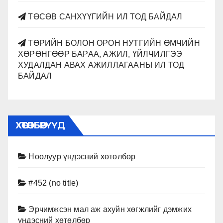
ТӨСӨВ САНХҮҮГИЙН ИЛ ТОД БАЙДАЛ
ТӨРИЙН БОЛОН ОРОН НУТГИЙН ӨМЧИЙН
ХӨРӨНГӨӨР БАРАА, АЖИЛ, ҮЙЛЧИЛГЭЭ
ХУДАЛДАН АВАХ АЖИЛЛАГААНЫ ИЛ ТОД
БАЙДАЛ
ХӨТӨЛБӨРҮҮД
Ноолуур үндэсний хөтөлбөр
#452 (no title)
Эрчимжсэн мал аж ахуйн хөгжлийг дэмжих
үндэсний хөтөлбөр