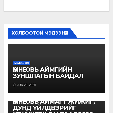
ХОЛБООТОЙ МЭДЭЭНҮҮД
МЭДЭЭЛЭЛ
ӨМНӨГОВЬ АЙМГИЙН
ЗУНШЛАГЫН БАЙДАЛ
JUN 29, 2026
МЭДЭЭЛЭЛ
ӨМНӨГОВЬ АЙМАГТ ЖИЖИГ,
ДУНД ҮЙЛДВЭРИЙГ