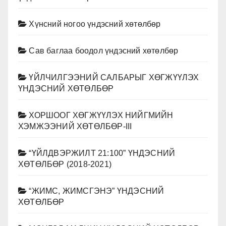
Хүнсний ногоо үндэсний хөтөлбөр
Сав баглаа боодол үндэсний хөтөлбөр
ҮЙЛЧИЛГЭЭНИЙ САЛБАРЫГ ХӨГЖҮҮЛЭХ
ҮНДЭСНИЙ ХӨТӨЛБӨР
ХОРШООГ ХӨГЖҮҮЛЭХ НИЙГМИЙН
ХЭМЖЭЭНИЙ ХӨТӨЛБӨР-III
“ҮЙЛДВЭРЖИЛТ 21:100” ҮНДЭСНИЙ
ХӨТӨЛБӨР (2018-2021)
“ЖИМС, ЖИМСГЭНЭ” ҮНДЭСНИЙ
ХӨТӨЛБӨР