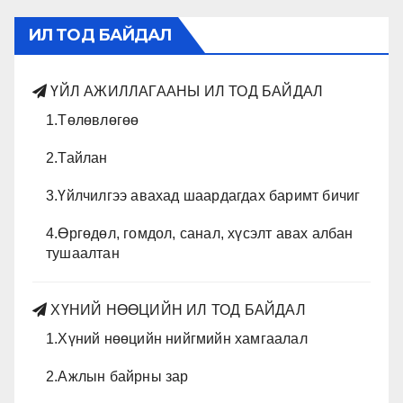
ИЛ ТОД БАЙДАЛ
ҮЙЛ АЖИЛЛАГААНЫ ИЛ ТОД БАЙДАЛ
1.Төлөвлөгөө
2.Тайлан
3.Үйлчилгээ авахад шаардагдах баримт бичиг
4.Өргөдөл, гомдол, санал, хүсэлт авах албан
тушаалтан
ХҮНИЙ НӨӨЦИЙН ИЛ ТОД БАЙДАЛ
1.Хүний нөөцийн нийгмийн хамгаалал
2.Ажлын байрны зар