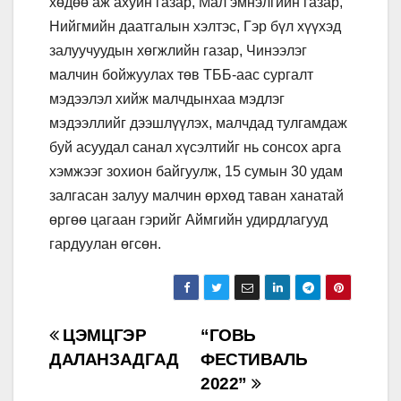
хөдөө аж ахуйн газар, Мал эмнэлгийн газар,
Нийгмийн даатгалын хэлтэс, Гэр бүл хүүхэд
залуучуудын хөгжлийн газар, Чинээлэг
малчин бойжуулах төв ТББ-аас сургалт
мэдээлэл хийж малчдынхаа мэдлэг
мэдээллийг дээшлүүлэх, малчдад тулгамдаж
буй асуудал санал хүсэлтийг нь сонсох арга
хэмжээг зохион байгуулж, 15 сумын 30 удам
залгасан залуу малчин өрхөд таван ханатай
өргөө цагаан гэрийг Аймгийн удирдлагууд
гардуулан өгсөн.
Post
ЦЭМЦГЭР
“ГОВЬ
ДАЛАНЗАДГАД
ФЕСТИВАЛЬ
navigation
2022”