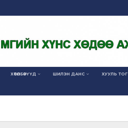
ХӨТӨЛБӨРҮҮД
ШИЛЭН ДАНС
ХУУЛЬ ТО