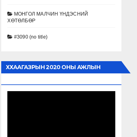
МОНГОЛ МАЛЧИН ҮНДЭСНИЙ
ХӨТӨЛБӨР
#3090 (no title)
ХХААГАЗРЫН 2020 ОНЫ АЖЛЫН
ТАЙЛАН