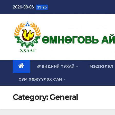
Skip
2026-08-06
13:25
to
content
БИДНИЙ ТУХАЙ
МЭДЭЭЛЭЛ
СУМ ХӨГЖҮҮЛЭХ САН
Category:
General