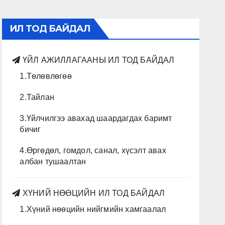
ИЛ ТОД БАЙДАЛ
ҮЙЛ АЖИЛЛАГААНЫ ИЛ ТОД БАЙДАЛ
1.Төлөвлөгөө
2.Тайлан
3.Үйлчилгээ авахад шаардагдах баримт
бичиг
4.Өргөдөл, гомдол, санал, хүсэлт авах
албан тушаалтан
ХҮНИЙ НӨӨЦИЙН ИЛ ТОД БАЙДАЛ
1.Хүний нөөцийн нийгмийн хамгаалал