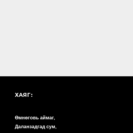
ХАЯГ:
Өмнөговь аймаг,
Даланзадгад сум,