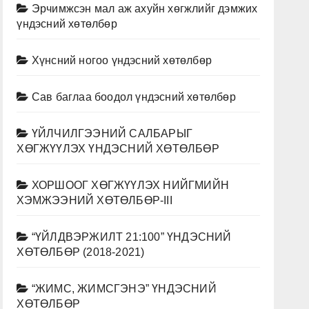
Эрчимжсэн мал аж ахуйн хөгжлийг дэмжих
үндэсний хөтөлбөр
Хүнсний ногоо үндэсний хөтөлбөр
Сав баглаа боодол үндэсний хөтөлбөр
ҮЙЛЧИЛГЭЭНИЙ САЛБАРЫГ
ХӨГЖҮҮЛЭХ ҮНДЭСНИЙ ХӨТӨЛБӨР
ХОРШООГ ХӨГЖҮҮЛЭХ НИЙГМИЙН
ХЭМЖЭЭНИЙ ХӨТӨЛБӨР-III
“ҮЙЛДВЭРЖИЛТ 21:100” ҮНДЭСНИЙ
ХӨТӨЛБӨР (2018-2021)
“ЖИМС, ЖИМСГЭНЭ” ҮНДЭСНИЙ
ХӨТӨЛБӨР